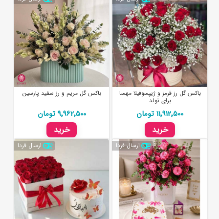
باکس گل رز قرمز و ژیپسوفیلا مهسا
باکس گل مریم و رز سفید پارسین
برای تولد
11٬912٬500 تومان
9٬962٬500 تومان
خرید
خرید
ارسال فردا
ارسال فردا