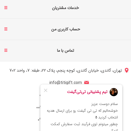
خدمات مشتریان
حساب کاربری من
تماس با ما
تهران، گاندی، خیابان گاندی، کوچه پنجم، پلاک 22، طبقه: 7، واحد 702
info@titigift.com
شماره تماس ایران: 02166066403
شماره تماس آمریکا: 0014088054942
شماره ارتباط واتساپ 09222029138