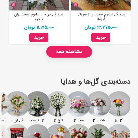
سبد گل لیلیوم سفید و رز صورتی
سبد گل مریم و لیلیوم سفید برای
فریماه
ترحیم
13٬775٬000 تومان
11٬175٬000 تومان
خرید
خرید
مشاهده همه
دسته‌بندی گل‌ها و هدایا
گل رز
باکس گل
سبد گل
تاج گل
گل ترحیم
گل ارزان
آجیل