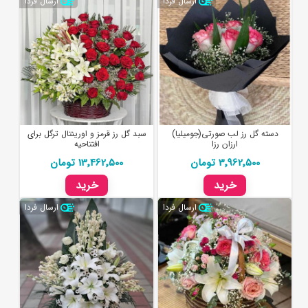
ارسال فردا
ارسال فردا
دسته گل رز لب صورتی(جومیلیا)
سبد گل رز قرمز و اورینتال ترگل برای
ارزان رزا
افتتاحیه
3٬962٬500 تومان
13٬462٬500 تومان
خرید
خرید
ارسال فردا
ارسال فردا