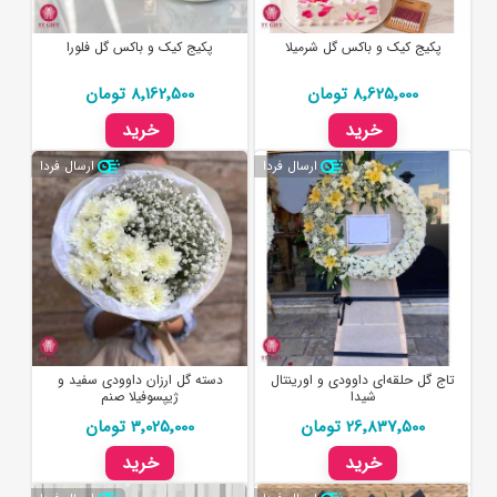
پکیج کیک و باکس گل شرمیلا
پکیج کیک و باکس گل فلورا
8٬625٬000 تومان
8٬162٬500 تومان
خرید
خرید
ارسال فردا
ارسال فردا
تاج گل حلقه‌ای داوودی و اورینتال
دسته گل ارزان داوودی سفید و
شیدا
ژیپسوفیلا صنم
26٬837٬500 تومان
3٬025٬000 تومان
خرید
خرید