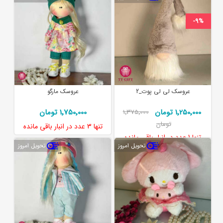
-9%
عروسک لی لی پوت_2
عروسک مارگو
1٬250٬000 تومان
1٬750٬000 تومان
1٬375٬000
تومان
تنها
3 عدد
در انبار باقی مانده
تنها
1 عدد
در انبار باقی مانده
تحویل امروز
تحویل امروز