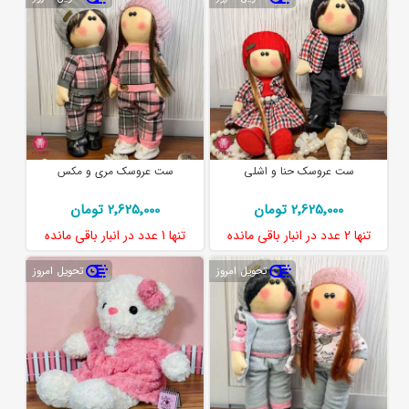
ست عروسک حنا و اشلی
ست عروسک مری و مکس
2٬625٬000 تومان
2٬625٬000 تومان
تنها
2 عدد
در انبار باقی مانده
تنها
1 عدد
در انبار باقی مانده
تحویل امروز
تحویل امروز