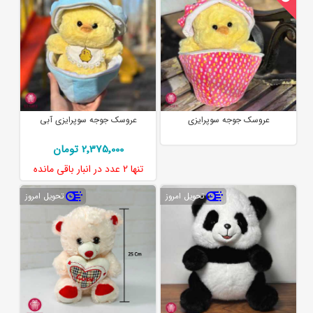
عروسک جوجه سوپرایزی
عروسک جوجه سوپرایزی آبی
2٬375٬000 تومان
تنها
2 عدد
در انبار باقی مانده
تحویل امروز
تحویل امروز