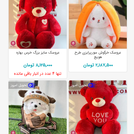
عروسک خرگوش سورپرایزی طرح
عروسک سایز بزرگ خرس بهاره
هویج
2٬187٬500 تومان
8٬125٬000 تومان
تنها
4 عدد
در انبار باقی مانده
تحویل امروز
تحویل امروز