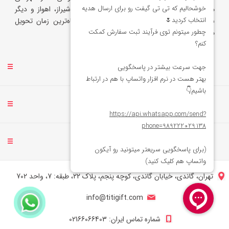
مختلف مانند تهران، کرج، اصفهان، تبریز، مشهد، شیراز، اهواز و دیگر
شهرها، سفارش‌ها را با بالاترین کیفیت و در کوتاه‌ترین زمان تحویل
می‌دهد.
خدمات مشتریان
حساب کاربری من
تماس با ما
تهران، گاندی، خیابان گاندی، کوچه پنجم، پلاک 22، طبقه: 7، واحد 702
info@titigift.com
شماره تماس ایران: 02166066403