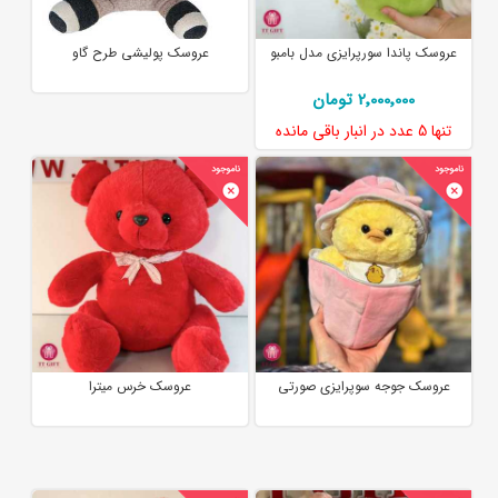
عروسک پاندا سورپرایزی مدل بامبو
عروسک پولیشی طرح گاو
2٬000٬000 تومان
تنها
5 عدد
در انبار باقی مانده
عروسک جوجه سوپرایزی صورتی
عروسک خرس میترا