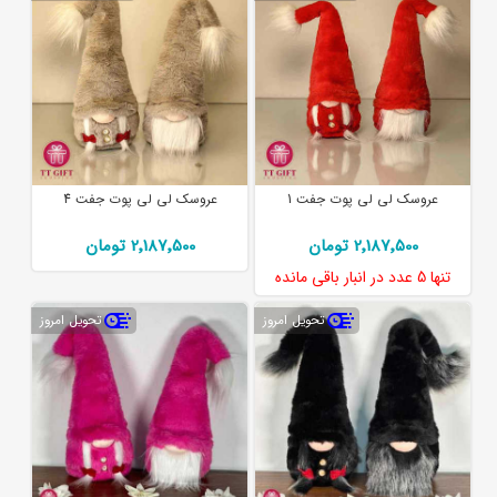
عروسک لی لی پوت جفت 1
عروسک لی لی پوت جفت 4
2٬187٬500 تومان
2٬187٬500 تومان
تنها
5 عدد
در انبار باقی مانده
تحویل امروز
تحویل امروز