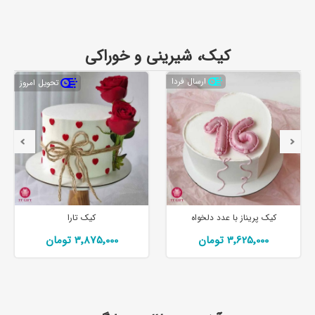
کیک، شیرینی و خوراکی
ارسال فردا
تحویل امروز
کیک پریناز با عدد دلخواه
کیک تارا
3٬625٬000 تومان
3٬875٬000 تومان