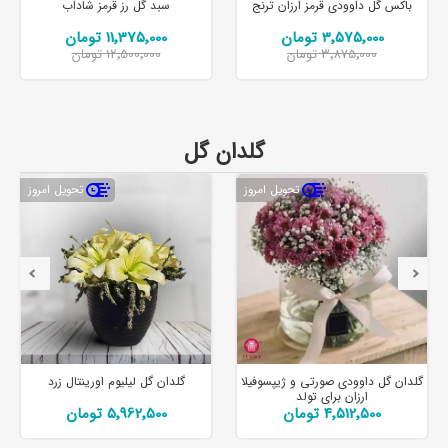
باکس گل داوودی قرمز ارزان ترنج
سبد گل رز قرمز شاداب
3٬575٬000 تومان
11٬375٬000 تومان
3٬875٬000 تومان
12٬500٬000 تومان
گلدان گل
تحویل امروز
تحویل امروز
گلدان گل داوودی صورتی و ژیپسوفیلا
گلدان گل لیلیوم اورینتال زرد
ارزان برای تولد
4٬512٬500 تومان
5٬962٬500 تومان