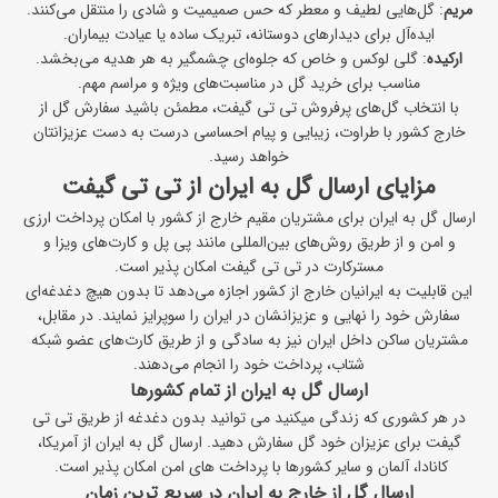
مریم
: گل‌هایی لطیف و معطر که حس صمیمیت و شادی را منتقل می‌کنند.
ایده‌آل برای دیدارهای دوستانه، تبریک ساده یا عیادت بیماران.
ارکیده
: گلی لوکس و خاص که جلوه‌ای چشمگیر به هر هدیه می‌بخشد.
مناسب برای خرید گل در مناسبت‌های ویژه و مراسم مهم.
با انتخاب گل‌های پرفروش تی ‌تی‌ گیفت، مطمئن باشید سفارش گل از
خارج کشور با طراوت، زیبایی و پیام احساسی درست به دست عزیزانتان
خواهد رسید.
مزایای ارسال گل به ایران از تی تی گیفت
ارسال گل به ایران برای مشتریان مقیم خارج از کشور با امکان پرداخت ارزی
و امن و از طریق روش‌های بین‌المللی مانند پی‌ پل و کارت‌های ویزا و
مسترکارت در تی تی گیفت امکان پذیر است.
این قابلیت به ایرانیان خارج از کشور اجازه می‌دهد تا بدون هیچ دغدغه‌ای
سفارش خود را نهایی و عزیزانشان در ایران را سوپرایز نمایند. در مقابل،
مشتریان ساکن داخل ایران نیز به سادگی و از طریق کارت‌های عضو شبکه
شتاب، پرداخت خود را انجام می‌دهند.
ارسال گل به ایران از تمام کشورها
در هر کشوری که زندگی میکنید می توانید بدون دغدغه از طریق تی تی
گیفت برای عزیزان خود گل سفارش دهید. ارسال گل به ایران از آمریکا،
کانادا، آلمان و سایر کشورها با پرداخت های امن امکان پذیر است.
ارسال گل از خارج به ایران در سریع ترین زمان