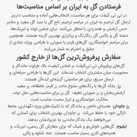
فرستادن گل به ایران بر اساس مناسبت‌ها
در تی تی ‌گیفت برای هر مناسبت، انتخاب‌هایی آماده و متناسب داریم.
ارسال گل ترحیم به ایران
در مراسم ترحیم، تاج گل یا سبد گل سفید و ملایم
حس آرامش و همدردی را منتقل می‌کنند. برای جشن تولد و تبریک‌ها،
دسته گل‌ و
باکس‌ گل
رنگارنگ و پرانرژی بهترین گزینه هستند. همچنین
برای مراسم خواستگاری، گل‌های قرمز یا صورتی با طراحی ویژه، نمادی از
عشق و احترام به شمار می‌آیند.
سفارش پرفروش‌ترین گل‌ها از خارج کشور
گل‌های پرفروش تی‌ تی‌گیفت بر اساس کیفیت بالا، طراوت ماندگار و
محبوبیت میان مشتریان انتخاب شده‌اند. این گل‌ها با طراحی حرفه‌ای و
ارسال سریع، برای هر مناسبتی گزینه‌ای ایده‌آل هستند:
رز
: ملکه گل‌ها با رنگ‌های متنوع مانند رز قرمز عاشقانه، رز سفید
آرامش‌بخش و رز صورتی لطیف.
گل رز
برای مناسبت‌هایی مثل تولد،
سالگرد، خواستگاری و ابراز محبت مناسب است.
رز جاودان
: هدیه‌ای خاص و ماندگار که با تکنیک‌های ویژه نگهداری، ماه‌ها
تازگی خود را حفظ می‌کند.
رز جاودان
بهترین انتخاب برای کسانی که
می‌خواهند یک یادگار ماندنی به عزیزانشان بدهند.
لیلیوم:
گل‌هایی خوش‌بو و شیک که برای سفارش گل رسمی، تبریک، و
هدیه‌های کاری بسیار مناسب هستند. نماد شکوه و پاکی.