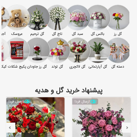
گل رز
باکس گل
سبد گل
تاج گل
گل ترحیم
عروسک
آجیل
دسته گل
گل آپارتمانی
گل لاکچری
گل تولد
گل رز جاودان
پکیج شکلات
کیک‌
پیشنهاد خرید گل و هدیه
ارسال فردا
ارسال فردا