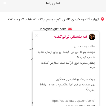
تماس با ما
تهران، گاندی، خیابان گاندی، کوچه پنجم، پلاک 22، طبقه: 7، واحد 702
info@titigift.com
شماره تماس ایران: 02166066403
شماره تماس آمریکا: 0014088054942
شماره ارتباط واتساپ 09222029138