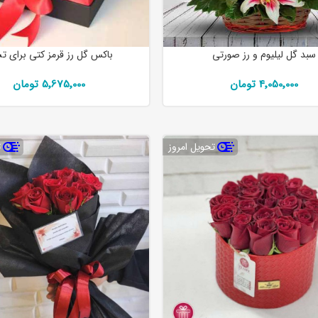
سبد گل لیلیوم و رز صورتی
باکس گل رز قرمز کتی برای ت
4٬050٬000 تومان
5٬675٬000 تومان
تحویل امروز
ت