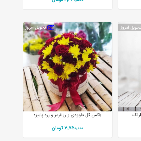
حویل امروز
تحویل امروز
ارنگ
باکس گل داوودی و رز قرمز و زرد پاییزه
3٬750٬000 تومان