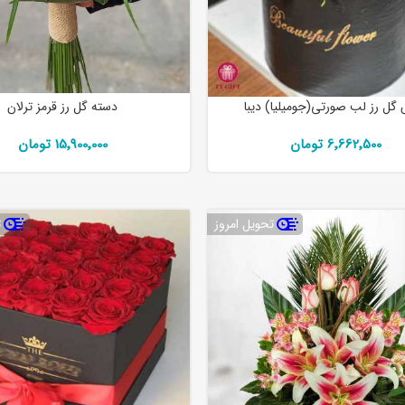
گل رز لب صورتی(جومیلیا) دیبا
دسته گل رز قرمز ترلان
6٬662٬500 تومان
15٬900٬000 تومان
تحویل امروز
ت