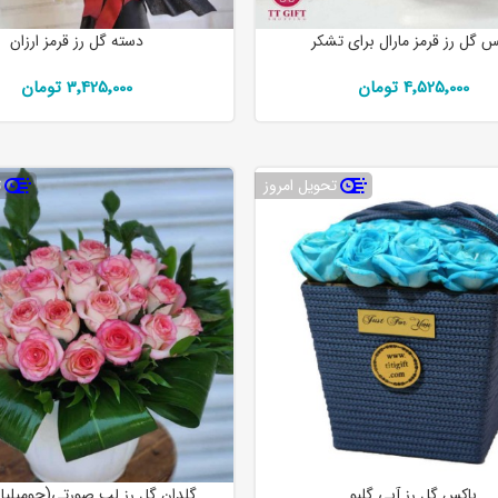
س گل رز قرمز مارال برای تشکر
دسته گل رز قرمز ارزان
4٬525٬000 تومان
3٬425٬000 تومان
تحویل امروز
ت
باکس گل رز آبی گلبو
گلدان گل رز لب صورتی(جومیلیا)