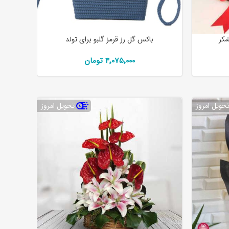
شکر
باکس گل رز قرمز گلبو برای تولد
4٬075٬000 تومان
حویل امروز
تحویل امروز