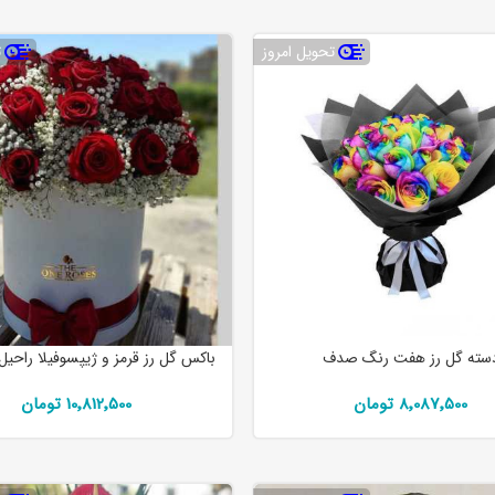
تحویل امروز
ت
سته گل رز هفت رنگ صدف
باکس گل رز قرمز و ژیپسوفیلا راحیل 
8٬087٬500 تومان
10٬812٬500 تومان