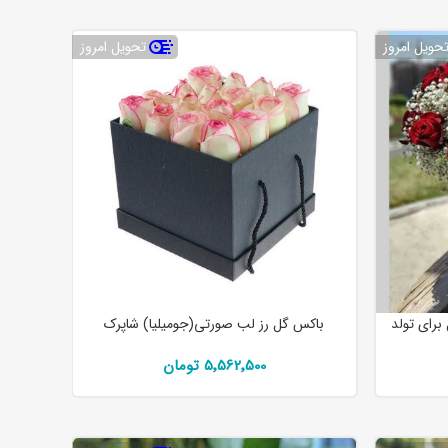
حویل امروز
تحویل امروز
برای تولد
باکس گل رز لب صورتی(جومیلیا) شاپرک
5٬562٬500 تومان