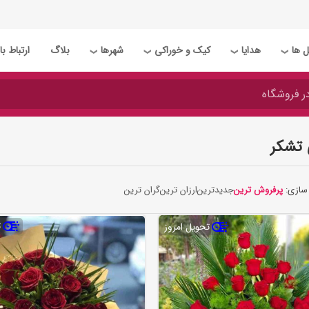
 ها
هدایا
کیک و خوراکی
شهرها
بلاگ
ارتباط با 
❯
❯
❯
❯
 تشکر
سازی:
پرفروش ترین
جدیدترین
ارزان ترین
گران ترین
ت
تحویل امروز