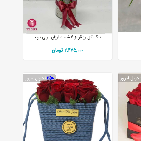
تنگ گل رز قرمز 6 شاخه ارزان برای تولد
2٬475٬000 تومان
حویل امروز
تحویل امروز