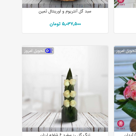
سبد گل آنتریوم و اورینتال ثمین
5٬037٬500 تومان
حویل امروز
تحویل امروز
 آیدان
تنگ گل رز سفید 6 شاخه ارزان