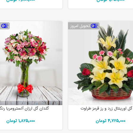
تحویل امروز
ت
ل اورینتال زرد و رز قرمز طراوت
گلدان گل ارزان آلسترومریا رنگ
4٬725٬000 تومان
1٬825٬000 تومان