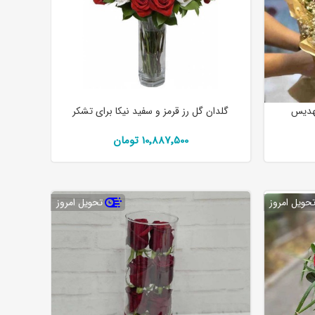
مهدیس
گلدان گل رز قرمز و سفید نیکا برای تشکر
10٬887٬500 تومان
حویل امروز
تحویل امروز