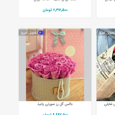
2٬312٬500 تومان
حویل امروز
تحویل امروز
ی شایلی
باکس گل رز صورتی پانیذ
6٬662٬500 تومان