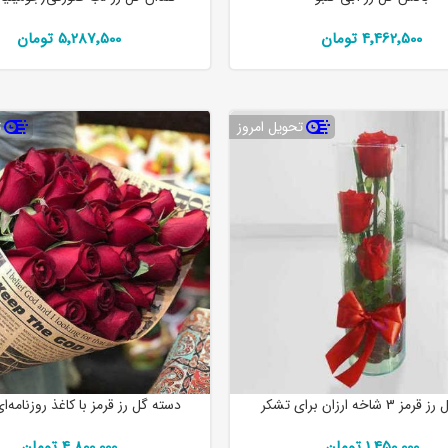
4٬462٬500 تومان
5٬287٬500 تومان
تحویل امروز
ت
3 شاخه ارزان برای تشکر
دسته گل رز قرمز با کاغذ روزنامه‌ا
1٬450٬000 تومان
4٬800٬000 تومان