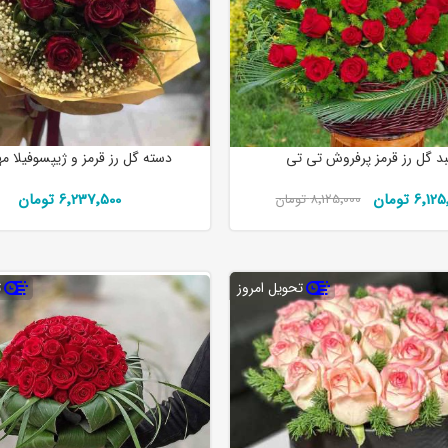
د گل رز قرمز پرفروش تی تی
دسته گل رز قرمز و ژیپسوفیلا 
6٬1 تومان
6٬237٬500 تومان
8٬125٬000 تومان
تحویل امروز
ت