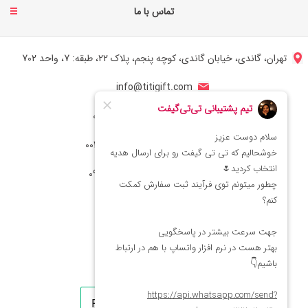
تماس با ما
تهران، گاندی، خیابان گاندی، کوچه پنجم، پلاک 22، طبقه: 7، واحد 702
info@titigift.com
شماره تماس ایران: 02166066403
شماره تماس آمریکا: 0014088054942
شماره ارتباط واتساپ 09222029138