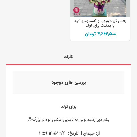
باکس گل داوودی و آلسترومریا کیانا
با بادکنک برای تولد
4٬662٬500 تومان
نظرات
بررسی های موجود
برای تولد
یکم دیر رسید ولی به زیبایی عکس بود و بزرگ😍
|
از:
میهمان
تاریخ:
1405/3/4 11:59