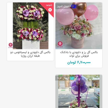
تحویل امروز
باکس گل رز و داوودی با بادکنک
باکس گل داوودی و لیسیانتوس دو
فرنوش برای تولد
طبقه ارزان روژیا
6٬700٬000 تومان
ارسال فردا