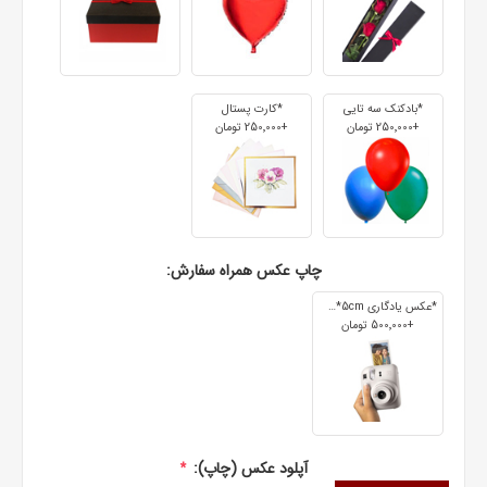
*بادکنک سه تایی
*کارت پستال
+250٬000 تومان
+250٬000 تومان
چاپ عکس همراه سفارش:
*عکس یادگاری 7cm*5cm
+500٬000 تومان
آپلود عکس (چاپ):
*