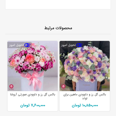
محصولات مرتبط
تحویل امروز
تحویل امروز
باکس گل رز و داوودی ماهین برای
باکس گل رز و داوودی صورتی آروشا
تولد
10٬850٬000 تومان
7٬600٬000 تومان