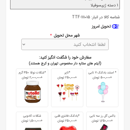
1 دسته ژیپسوفیلا
شناسه کالا در انبار:
TTF-111015
تحویل امروز
شهر محل تحویل
*
سفارش خود را شگفت انگیز کنید:
(آیتم های ستاره دار مخصوص تهران و کرج هستند)
* استند بادکنک 7 تایی
*تاپر
*شکلات نوتلا 350 گرم
+500٬000 تومان
+250٬000 تومان
+2٬000٬000 تومان
باکس گل رز سه تایی
*بادکنک فانتزی قلبی
شکلات کادویی
+1٬250٬000 تومان
+250٬000 تومان
+1٬500٬000 تومان