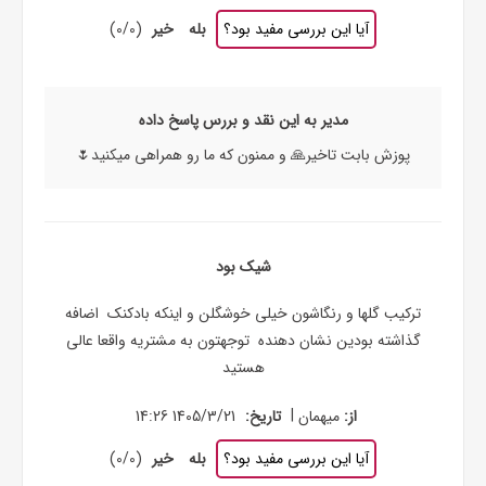
آیا این بررسی مفید بود؟
بله
خیر
(
0
/
0
)
مدیر به این نقد و بررس پاسخ داده
پوزش بابت تاخیر🙏 و ممنون که ما رو همراهی میکنید🌷
شیک بود
ترکیب گلها و رنگاشون خیلی خوشگلن و اینکه بادکنک اضافه
گذاشته بودین نشان دهنده توجهتون به مشتریه واقعا عالی
هستید
|
از:
میهمان
تاریخ:
1405/3/21 14:26
آیا این بررسی مفید بود؟
بله
خیر
(
0
/
0
)