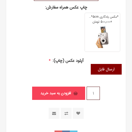
چاپ عکس همراه سفارش:
*عکس یادگاری 7cm*5cm
+500٬000 تومان
آپلود عکس (چاپ):
*
ارسال فایل
افزودن به سبد خرید