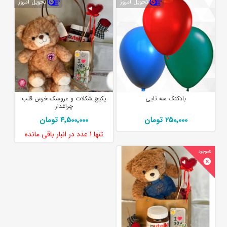
تحویل امروز
تحویل امروز
بادکنک سه تایی
پکیج شکلات و عروسک خرس قلب
چراغدار
250٬000 تومان
4٬500٬000 تومان
تنها
1 عدد
در انبار باقی مانده