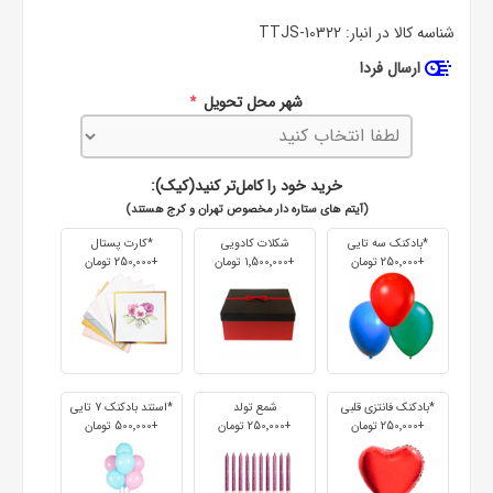
شناسه کالا در انبار:
TTJS-10322
ارسال فردا
شهر محل تحویل
*
خرید خود را کامل‌تر کنید(کیک):
(آیتم های ستاره دار مخصوص تهران و کرج هستند)
*بادکنک سه تایی
شکلات کادویی
*کارت پستال
+250٬000 تومان
+1٬500٬000 تومان
+250٬000 تومان
*بادکنک فانتزی قلبی
شمع تولد
*استند بادکنک 7 تایی
+250٬000 تومان
+250٬000 تومان
+500٬000 تومان