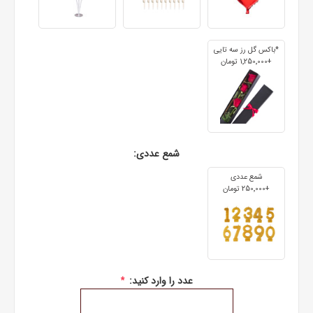
*باکس گل رز سه تایی
+1٬250٬000 تومان
شمع عددی:
شمع عددی
+250٬000 تومان
عدد را وارد کنید:
*