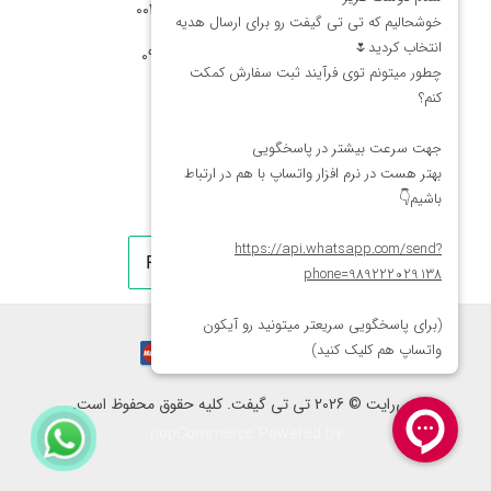
شماره تماس آمریکا: 0014088054942
شماره ارتباط واتساپ 09222029138
کپی‌رایت © 2026 تی تی گیفت. کلیه حقوق محفوظ است.
nopCommerce
Powered by