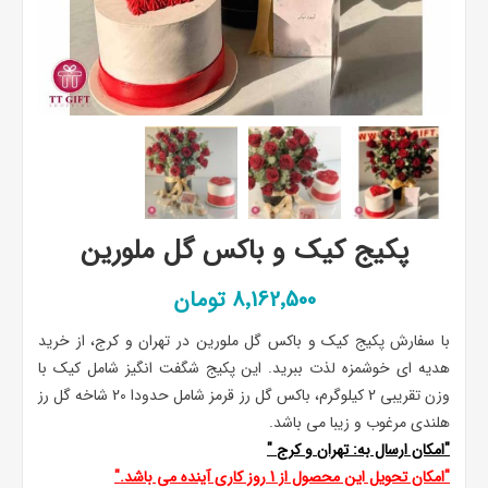
پکیج کیک و باکس گل ملورین
8٬162٬500 تومان
با سفارش پکیج کیک و باکس گل ملورین در تهران و کرج، از خرید
هدیه ای خوشمزه لذت ببرید. این پکیج شگفت انگیز شامل کیک با
وزن تقریبی 2 کیلوگرم، باکس گل رز قرمز شامل حدودا 20 شاخه گل رز
هلندی مرغوب و زیبا می باشد.
"امکان ارسال به:
تهران
و
کرج
"
"امکان تحویل این محصول از 1 روز کاری آینده می باشد."