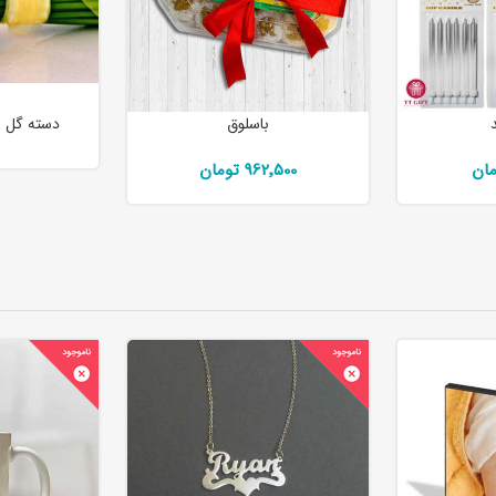
باسلوق
دسته گل ن
962٬500 تومان