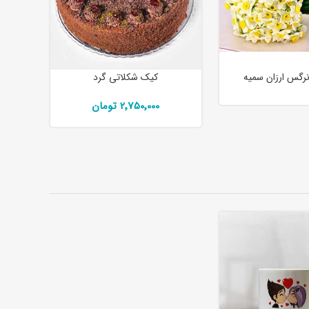
رگس ارزان سمیه
کیک شکلاتی گرد
2٬750٬000 تومان