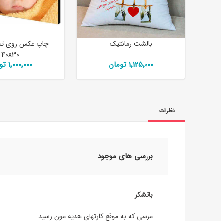
بالشت رمانتیک
چاپ عکس روی تخ
40x30
1٬125٬000 تومان
1٬000٬000 تومان
نظرات
بررسی های موجود
باتشکر
مرسی که به موقع کارتهای هدیه مون رسید