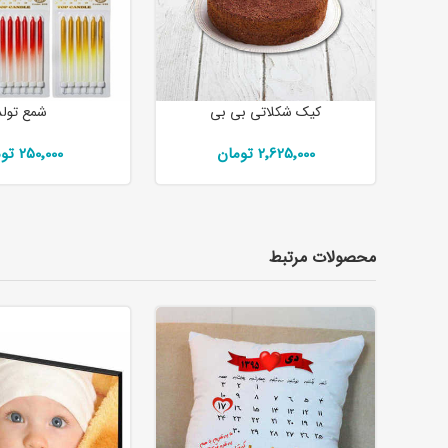
کیک شکلاتی بی بی
شمع تولد
2٬625٬000 تومان
250٬000 تومان
محصولات مرتبط