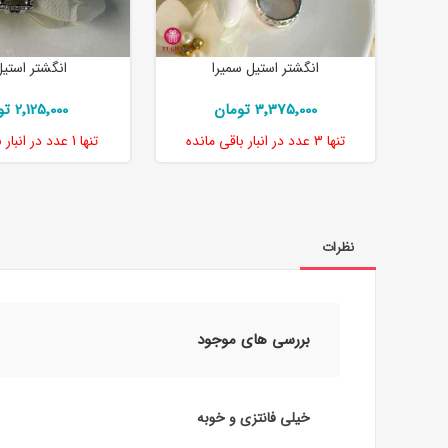
انگشتر استیل سمیرا
انگشتر استی
3٬375٬000 تومان
2٬125٬000 تومان
تنها
3 عدد
در انبار باقی مانده
تنها
1 عدد
در انبار 
نظرات
بررسی های موجود
خیلی فانتزی و خوبه