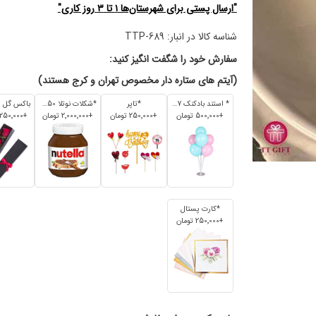
"ارسال پستی برای شهرستان‌ها ۱ تا ۳ روز کاری"
شناسه کالا در انبار:
TTP-689
سفارش خود را شگفت انگیز کنید:
(آیتم های ستاره دار مخصوص تهران و کرج هستند)
* استند بادکنک 7 تایی
*تاپر
*شکلات نوتلا 350 گرم
+500٬000 تومان
+250٬000 تومان
+2٬000٬000 تومان
+1٬250٬000 تومان
*کارت پستال
+250٬000 تومان