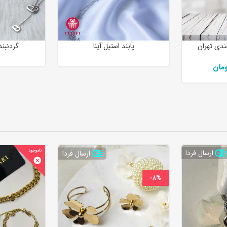
لندی تهران
پابند استیل آینا
گردنبند
ارسال فردا
ارسال فردا
-8%