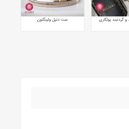
 گردنبند بولگاری
ست دنیل ولینگتون