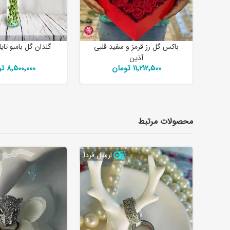
باکس گل رز قرمز و سفید قلبی
گلدان گل بامبو تای
آذین
11٬212٬500 تومان
8٬500٬000 تومان
محصولات مرتبط
ارسال فردا