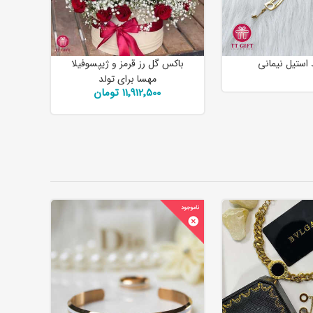
 استیل نیمانی
باکس گل رز قرمز و ژیپسوفیلا
مهسا برای تولد
11٬912٬500 تومان