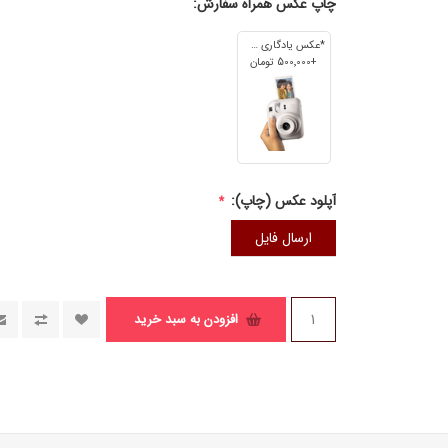
چاپ عکس همراه سفارش:
*عکس یادگاری 7cm*5cm
+500٬000 تومان
آپلود عکس (چاپ):
*
ارسال فایل
افزودن به سبد خرید