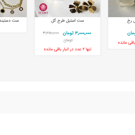
ل رخ
ست استیل طرح گل
ست دستبند و
3٬000٬000 تومان
3٬250٬000
تومان
باقی مانده
تنها
2 عدد
در انبار باقی مانده