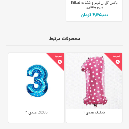
باکس گل رز قرمز و شکلات Kitkat
برای ولنتاین
4٬125٬000 تومان
محصولات مرتبط
بادکنک عددی 1
بادکنک عددی 3