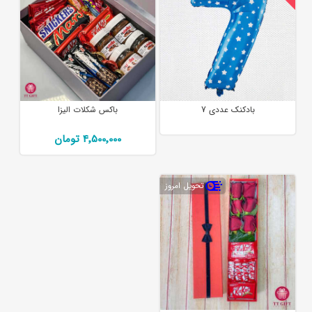
بادکنک عددی 7
باکس شکلات الیزا
4٬500٬000 تومان
تحویل امروز