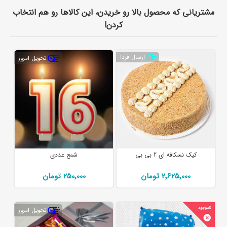
مشتریانی که محصول بالا رو خریدن، این کالاها رو هم انتخاب
کردن!
ارسال فردا
تحویل امروز
کیک نسکافه ای 2 بی بی
شمع عددی
2٬625٬000 تومان
250٬000 تومان
تحویل امروز