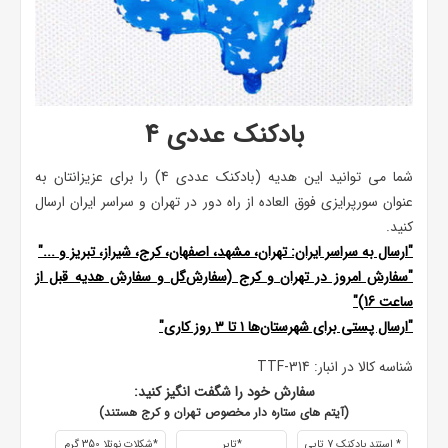
بادکنک عددی 4
شما می توانید این هدیه (بادکنک عددی 4) را برای عزیزانتان به
عنوان سورپرایزی فوق العاده از راه دور در تهران و سراسر ایران ارسال
کنید.
"ارسال به سراسر ایران: تهران، مشهد، اصفهان، کرج، شیراز، تبریز و ..."
"سفارش امروز در تهران و کرج (سفارش‌گل و سفارش هدیه قبل از
ساعت 16)"
"ارسال پستی برای شهرستان‌ها ۱ تا ۳ روز کاری"
شناسه کالا در انبار:
TTF-314
سفارش خود را شگفت انگیز کنید:
(آیتم های ستاره دار مخصوص تهران و کرج هستند)
* استند بادکنک 7 تایی
*تاپر
*شکلات نوتلا 350 گرم