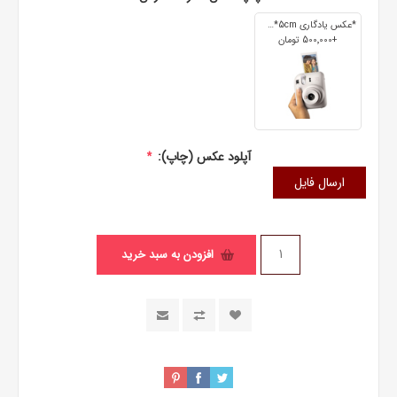
*عکس یادگاری 7cm*5cm
+500٬000 تومان
آپلود عکس (چاپ):
*
ارسال فایل
افزودن به سبد خرید