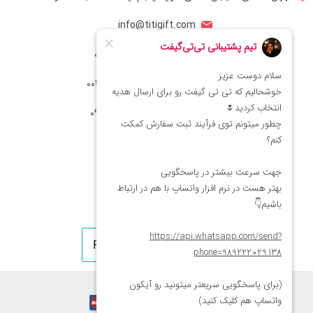
info@titigift.com
شماره تماس ایران: 02166066403
شماره تماس آمریکا: 0014088054942
شماره ارتباط واتساپ 09222029138