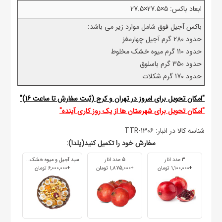
ابعاد باکس: 5×27.5×27.5
باکس آجیل فوق شامل موارد زیر می باشد:
حدود 280 گرم آجیل چهارمغز
حدود 110 گرم میوه خشک مخلوط
حدود 350 گرم باسلوق
حدود 170 گرم شکلات
"امکان تحویل برای امروز در تهران و کرج (ثبت سفارش تا ساعت 16)"
"امکان تحویل برای شهرستان ها از یک روز کاری آینده"
شناسه کالا در انبار:
TTR-1306
سفارش خود را تکمیل کنید(یلدا):
3 عدد انار
5 عدد انار
سبد آجیل و میوه خشک 800 گرمی+باسلوق
+1٬100٬000 تومان
+1٬875٬000 تومان
+6٬000٬000 تومان