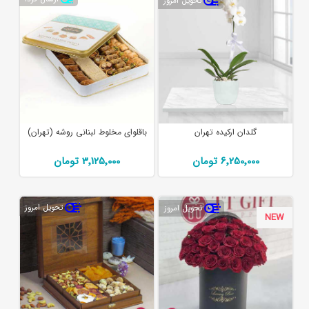
تحویل امروز
گلدان ارکیده تهران
باقلوای مخلوط لبنانی روشه (تهران)
6٬250٬000 تومان
3٬125٬000 تومان
تحویل امروز
تحویل امروز
NEW