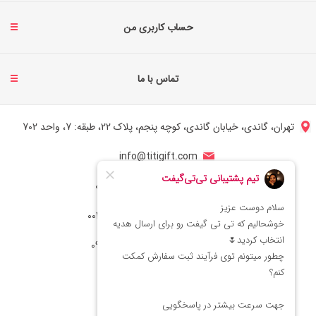
حساب کاربری من
تماس با ما
تهران، گاندی، خیابان گاندی، کوچه پنجم، پلاک 22، طبقه: 7، واحد 702
info@titigift.com
شماره تماس ایران: 02166066403
شماره تماس آمریکا: 0014088054942
شماره ارتباط واتساپ 09222029138