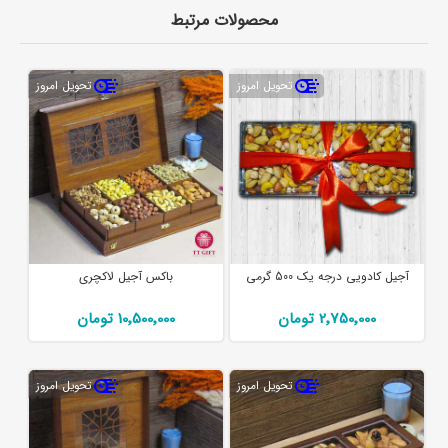
محصولات مرتبط
تحویل امروز
تحویل امروز
آجیل کادویی درجه یک 500 گرمی
باکس آجیل لاکچری
2٬750٬000 تومان
10٬500٬000 تومان
تحویل امروز
تحویل امروز