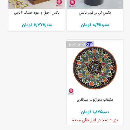
باکس گل رز قرمز تابش
باکس آجیل و میوه خشک 4تایی
8٬450٬000 تومان
5٬375٬000 تومان
تحویل امروز
بشقاب دیوارکوب میناکاری
1٬875٬000 تومان
تنها
2 عدد
در انبار باقی مانده