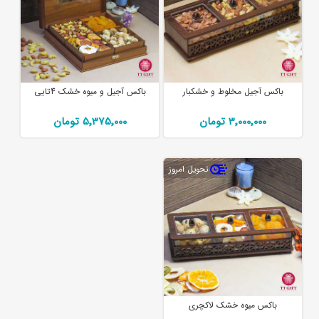
باکس آجیل مخلوط و خشکبار
باکس آجیل و میوه خشک 4تایی
3٬000٬000 تومان
5٬375٬000 تومان
تحویل امروز
باکس میوه خشک لاکچری