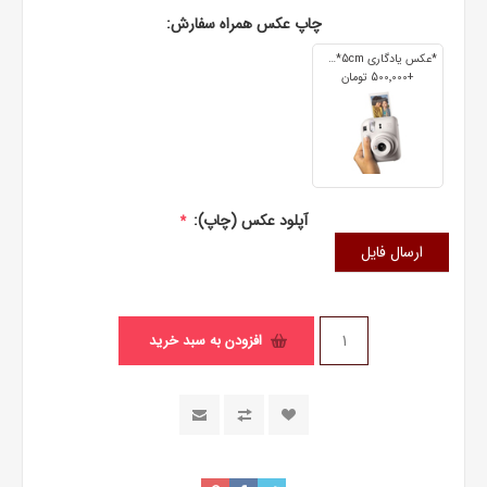
چاپ عکس همراه سفارش:
*عکس یادگاری 7cm*5cm
+500٬000 تومان
آپلود عکس (چاپ):
*
ارسال فایل
افزودن به سبد خرید