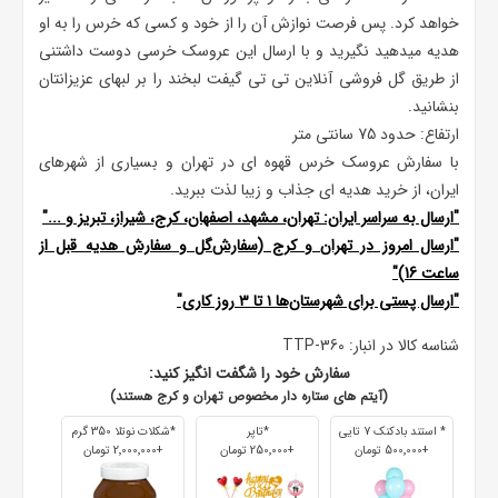
خواهد کرد. پس فرصت نوازش آن را از خود و کسی که خرس را به او
هدیه میدهید نگیرید و با ارسال این عروسک خرسی دوست داشتنی
از طریق گل فروشی آنلاین تی تی گیفت لبخند را بر لبهای عزیزانتان
بنشانید.
ارتفاع: حدود 75 سانتی متر
با سفارش عروسک خرس قهوه ای در تهران و بسیاری از شهرهای
ایران، از خرید هدیه ای جذاب و زیبا لذت ببرید.
"ارسال به سراسر ایران: تهران، مشهد، اصفهان، کرج، شیراز، تبریز و ..."
"ارسال امروز در تهران و کرج (سفارش‌گل و سفارش هدیه قبل از
ساعت 16)"
"ارسال پستی برای شهرستان‌ها ۱ تا ۳ روز کاری"
شناسه کالا در انبار:
TTP-360
سفارش خود را شگفت انگیز کنید:
(آیتم های ستاره دار مخصوص تهران و کرج هستند)
* استند بادکنک 7 تایی
*تاپر
*شکلات نوتلا 350 گرم
+500٬000 تومان
+250٬000 تومان
+2٬000٬000 تومان