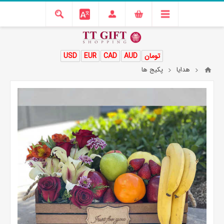
تومان
AUD
CAD
EUR
USD
هدایا
پکیج ها