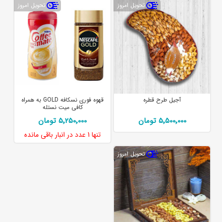
تحویل امروز
تحویل امروز
آجیل طرح قطره
قهوه فوری نسکافه GOLD به همراه
کافی میت نستله
5٬500٬000 تومان
5٬250٬000 تومان
تنها
1 عدد
در انبار باقی مانده
تحویل امروز