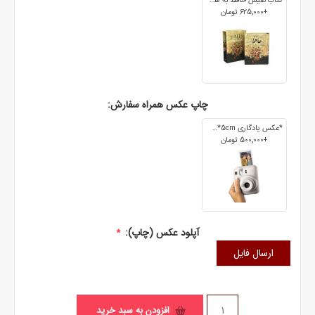
کتاب نفیس حافظ به همراه فال
+625٬000 تومان
چاپ عکس همراه سفارش:
*عکس یادگاری 7cm*5cm
+500٬000 تومان
آپلود عکس (چاپ):
*
ارسال فایل
افزودن به سبد خرید