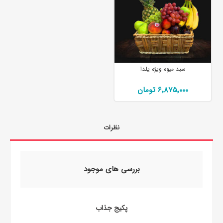
سبد میوه ویژه یلدا
6٬875٬000 تومان
نظرات
بررسی های موجود
پکیج جذاب