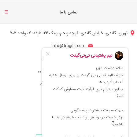
تماس با ما
تهران، گاندی، خیابان گاندی، کوچه پنجم، پلاک 22، طبقه: 7، واحد 702
info@titigift.com
شماره تماس ایران: 02166066403
شماره تماس آمریکا: 0014088054942
شماره ارتباط واتساپ 09222029138