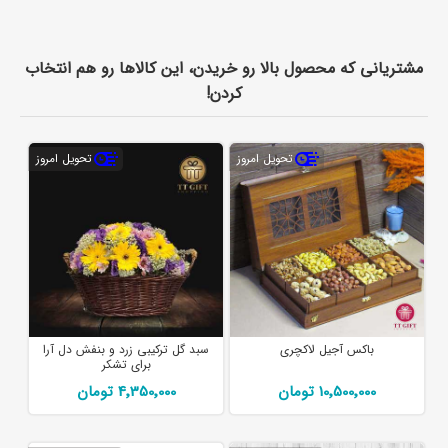
مشتریانی که محصول بالا رو خریدن، این کالاها رو هم انتخاب
کردن!
تحویل امروز
تحویل امروز
باکس آجیل لاکچری
سبد گل ترکیبی زرد و بنفش دل آرا
برای تشکر
10٬500٬000 تومان
4٬350٬000 تومان