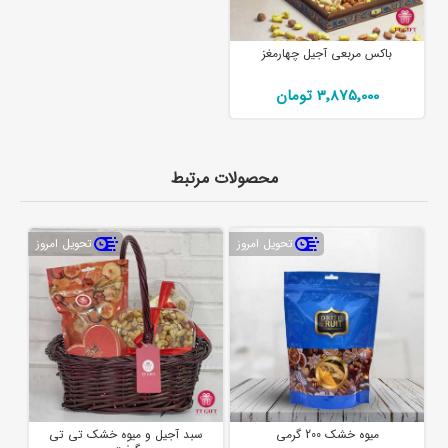
باکس مربعی آجیل چهارمغز
3٬875٬000 تومان
محصولات مرتبط
تحویل امروز
تحویل امروز
میوه خشک 200 گرمی
سبد آجیل و میوه خشک تی تی