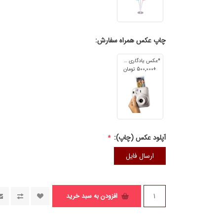
چاپ عکس همراه سفارش:
*عکس یادگاری 7cm*5cm
+500٬000 تومان
آپلود عکس (چاپ):
*
ارسال فایل
افزودن به سبد خرید