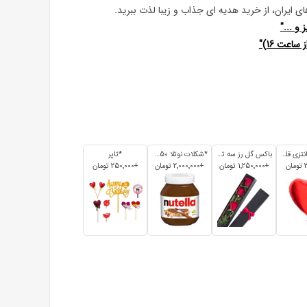
 ایران، از خرید هدیه ای جذاب و زیبا لذت ببرید.
 و ..."
اعت 16)"
*بادکنک فانتزی قلبی
باکس گل رز سه تایی
*شکلات نوتلا 350 گرم
*تاپر
+1٬250٬000 تومان
+2٬000٬000 تومان
+250٬000 تومان