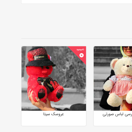
سی لباس صورتی
عروسک سیتا