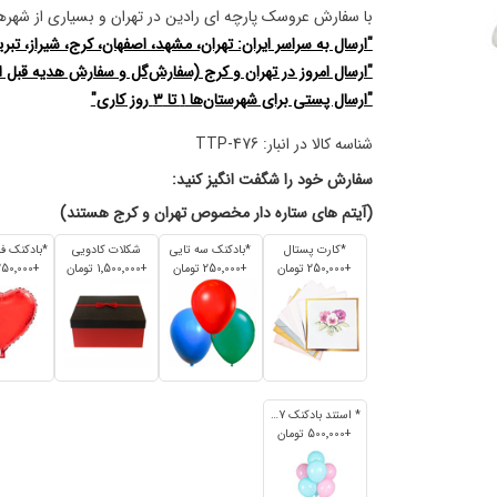
با سفارش عروسک پارچه ای رادین در تهران و بسیاری از شهرهای
"ارسال به سراسر ایران: تهران، مشهد، اصفهان، کرج، شیراز، تبریز
"ارسال امروز در تهران و کرج (سفارش‌گل و سفارش هدیه قبل از س
"ارسال پستی برای شهرستان‌ها ۱ تا ۳ روز کاری"
شناسه کالا در انبار:
TTP-476
سفارش خود را شگفت انگیز کنید:
(آیتم های ستاره دار مخصوص تهران و کرج هستند)
*کارت پستال
*بادکنک سه تایی
شکلات کادویی
+250٬000 تومان
+250٬000 تومان
+1٬500٬000 تومان
+250٬000 تومان
* استند بادکنک 7 تایی
+500٬000 تومان