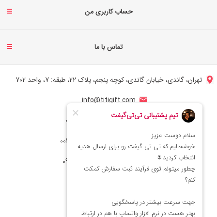
حساب کاربری من
تماس با ما
تهران، گاندی، خیابان گاندی، کوچه پنجم، پلاک 22، طبقه: 7، واحد 702
info@titigift.com
شماره تماس ایران: 02166066403
شماره تماس آمریکا: 0014088054942
شماره ارتباط واتساپ 09222029138