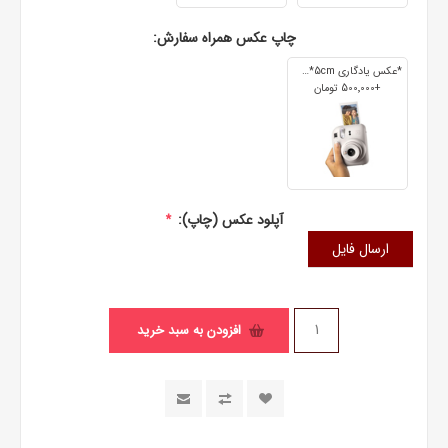
چاپ عکس همراه سفارش:
*عکس یادگاری 7cm*5cm
+500٬000 تومان
آپلود عکس (چاپ):
*
ارسال فایل
افزودن به سبد خرید