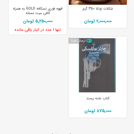
شکلات نوتلا 350 گرم
قهوه فوری نسکافه GOLD به همراه
کافی میت نستله
2٬000٬000 تومان
5٬250٬000 تومان
تنها
1 عدد
در انبار باقی مانده
ارسال فردا
کتاب عامه پسند
875٬000 تومان