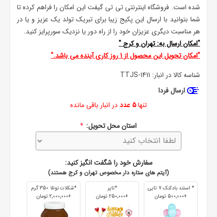
شده است. فروشگاه اینترنتی تی تی گیفت این امکان را فراهم کرده تا
شما بتوانید با ارسال این پکیج زیبا برای تبریک تولد یک عزیز و یا در
هر مناسبت دیگری عزیزان خود را از راه دور یا نزدیک سورپرایز کنید.
"امکان ارسال به:
تهران
و
کرج
"
"امکان تحویل این محصول از 1 روز کاری آینده می باشد."
شناسه کالا در انبار:
TTJS-1411
ارسال فردا
تنها
5 عدد
در انبار باقی مانده
استان محل تحویل:
*
سفارش خود را شگفت انگیز کنید:
(آیتم های ستاره دار مخصوص تهران و کرج هستند)
* استند بادکنک 7 تایی
*تاپر
*شکلات نوتلا 350 گرم
+500٬000 تومان
+250٬000 تومان
+2٬000٬000 تومان