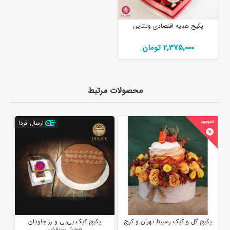
پکیج هدیه اقتصادی ولنتاین
2٬375٬000 تومان
محصولات مرتبط
ارسال فردا
پکیج گل و کیک رسپینا تهران و کرج
پکیج کیک بی‌بی و رز جاودان
صورتی-بنفش