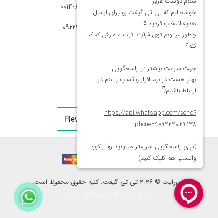
شماره تماس آمریکا: 0014088054942
شماره ارتباط واتساپ 09222029138
کپی‌رایت © 2026 تی تی گیفت. کلیه حقوق محفوظ است.
nopCommerce
Powered by