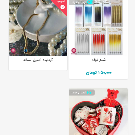
ارسال فردا
شمع تولد
گردنبند استیل سمانه
250٬000 تومان
ارسال فردا