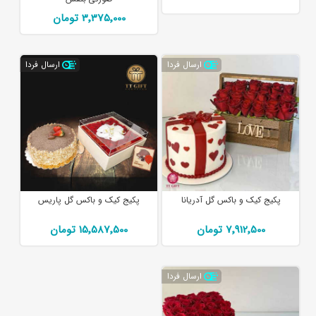
3٬375٬000 تومان
ارسال فردا
ارسال فردا
پکیج کیک و باکس گل آدریانا
پکیج کیک و باکس گل پاریس
7٬912٬500 تومان
15٬587٬500 تومان
ارسال فردا