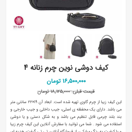
کیف دوشی نوین چرم زنانه 4
16٬500٬000 تومان
قیمت قبلی:
18٬125٬000 تومان
این کیف زیبا از چرم گاوی تهیه شده است. ابعاد آن 19×22 سانتی متر
می باشد. دارای یک محفظه ی اصلی، جیب داخلی و جیب خارجی و
بند بلند چرمی قابل تنظیم می باشد و به شکل دستی و یا دوشی
استفاده می شود . شما می توانید با سفارش آنلاین این کیف چرم زیبا
و با کیفیت به رنگ مشکی، از فروشگاه آنلاین تی تی گیفت، هدیه ای