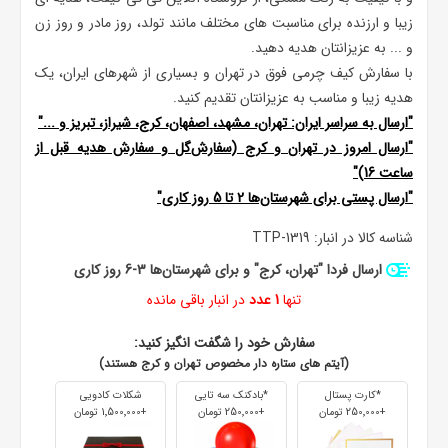
زیبا و ارزنده‌ برای مناسبت های مختلف مانند تولد، روز مادر و روز زن
و ... به عزیزانتان هدیه دهید.
با سفارش کیف چرمی فوق در تهران و بسیاری از شهرهای ایران، یک
هدیه زیبا و مناسب به عزیزانتان تقدیم کنید.
"ارسال به سراسر ایران: تهران، مشهد، اصفهان، کرج، شیراز، تبریز و ..."
"ارسال امروز در تهران و کرج (سفارش‌گل و سفارش هدیه قبل از
ساعت 16)"
"ارسال پستی برای شهرستان‌ها 2 تا 5 روز کاری"
شناسه کالا در انبار:
TTP-1319
ارسال فردا "تهران، کرج" و برای شهرستان‌ها 3-6 روز کاری
تنها
1 عدد
در انبار باقی مانده
سفارش خود را شگفت انگیز کنید:
(آیتم های ستاره دار مخصوص تهران و کرج هستند)
*کارت پستال
*بادکنک سه تایی
شکلات کادویی
+250٬000 تومان
+250٬000 تومان
+1٬500٬000 تومان