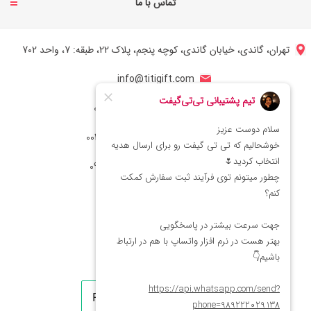
تماس با ما
تهران، گاندی، خیابان گاندی، کوچه پنجم، پلاک 22، طبقه: 7، واحد 702
info@titigift.com
شماره تماس ایران: 02166066403
شماره تماس آمریکا: 0014088054942
شماره ارتباط واتساپ 09222029138