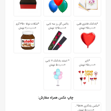
*بادکنک فانتزی قلبی
باکس گل رز سه تایی
*شکلات نوتلا 350 گرم
+250٬000 تومان
+1٬250٬000 تومان
+2٬000٬000 تومان
*تاپر
* استند بادکنک 7 تایی
+250٬000 تومان
+500٬000 تومان
چاپ عکس همراه سفارش:
*عکس یادگاری 7cm*5cm
+500٬000 تومان