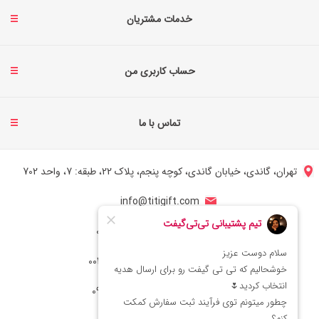
خدمات مشتریان
حساب کاربری من
تماس با ما
تهران، گاندی، خیابان گاندی، کوچه پنجم، پلاک 22، طبقه: 7، واحد 702
info@titigift.com
شماره تماس ایران: 02166066403
شماره تماس آمریکا: 0014088054942
شماره ارتباط واتساپ 09222029138