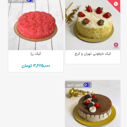
کیک ناپلئونی تهران و کرج
کیک رزا
3٬625٬000 تومان
تحویل امروز