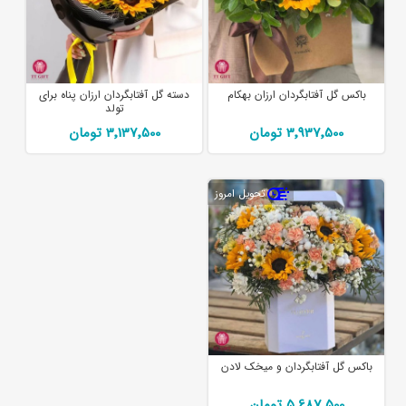
باکس گل آفتابگردان ارزان بهکام
دسته گل آفتابگردان ارزان پناه برای
تولد
3٬937٬500 تومان
3٬137٬500 تومان
تحویل امروز
باکس گل آفتابگردان و میخک لادن
5٬687٬500 تومان