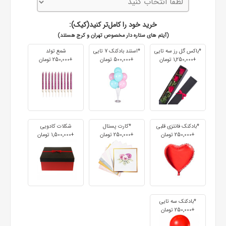
خرید خود را کامل‌تر کنید(کیک):
(آیتم های ستاره دار مخصوص تهران و کرج هستند)
*باکس گل رز سه تایی
*استند بادکنک 7 تایی
شمع تولد
+1٬250٬000 تومان
+500٬000 تومان
+250٬000 تومان
*بادکنک فانتزی قلبی
*کارت پستال
شکلات کادویی
+250٬000 تومان
+250٬000 تومان
+1٬500٬000 تومان
*بادکنک سه تایی
+250٬000 تومان