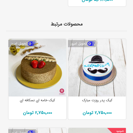
محصولات مرتبط
تحویل امروز
تحویل امروز
کیک پدر روزت مبارک
کیک خامه ای نسکافه ای
2٬750٬000 تومان
2٬750٬000 تومان
تحویل امروز