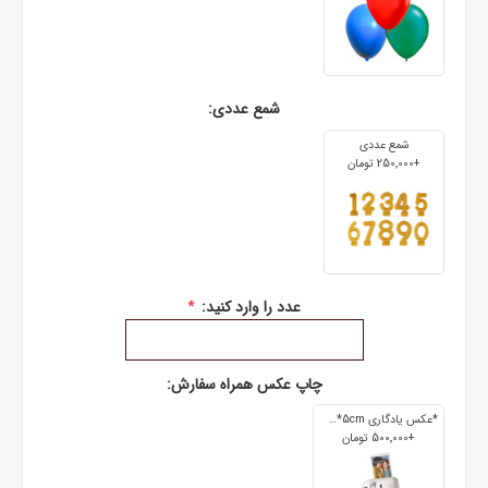
شمع عددی:
شمع عددی
+250٬000 تومان
عدد را وارد کنید:
*
چاپ عکس همراه سفارش:
*عکس یادگاری 7cm*5cm
+500٬000 تومان