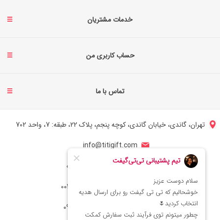
خدمات مشتریان
حساب کاربری من
تماس با ما
تهران، گاندی، خیابان گاندی، کوچه پنجم، پلاک 22، طبقه: 7، واحد 702
info@titigift.com
شماره تماس ایران: 02166066403
شماره تماس آمریکا: 0014088054942
شماره ارتباط واتساپ 09222029138