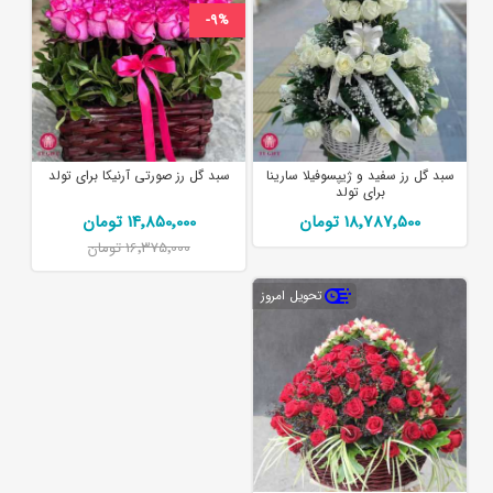
-9%
سبد گل رز سفید و ژیپسوفیلا سارینا
سبد گل رز صورتی آرنیکا برای تولد
برای تولد
18٬787٬500 تومان
14٬850٬000 تومان
16٬375٬000 تومان
تحویل امروز