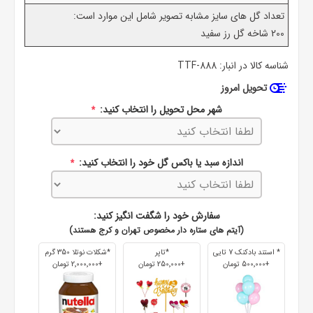
تعداد گل های سایز مشابه تصویر شامل این موارد است:
200 شاخه گل رز سفید
شناسه کالا در انبار:
TTF-888
تحویل امروز
شهر محل تحویل را انتخاب کنید:
*
اندازه سبد یا باکس گل خود را انتخاب کنید:
*
سفارش خود را شگفت انگیز کنید:
(آیتم های ستاره دار مخصوص تهران و کرج هستند)
* استند بادکنک 7 تایی
*تاپر
*شکلات نوتلا 350 گرم
+500٬000 تومان
+250٬000 تومان
+2٬000٬000 تومان