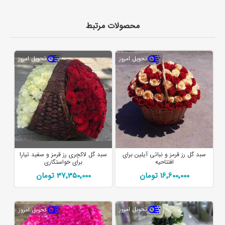
محصولات مرتبط
تحویل امروز
تحویل امروز
سبد گل رز قرمز و نباتی آیلین برای
سبد گل لاکچری رز قرمز و سفید تیارا
افتتاحیه
برای خواستگاری
16٬600٬000 تومان
37٬350٬000 تومان
تحویل امروز
تحویل امروز