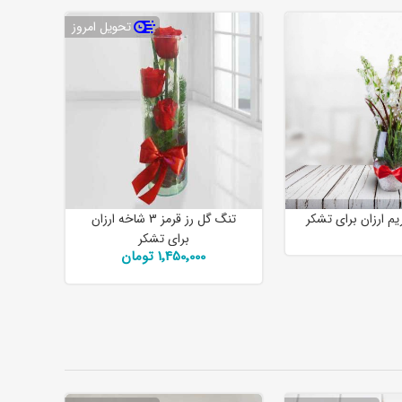
تحویل امروز
م ارزان برای تشکر
تنگ گل رز قرمز 3 شاخه ارزان
برای تشکر
1٬450٬000 تومان