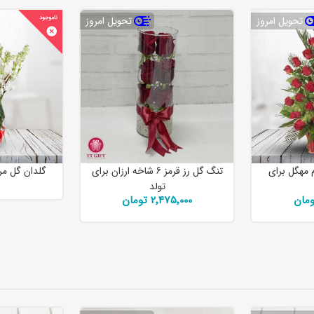
تحویل امروز
تحویل امروز
 مهگل برای
تنگ گل رز قرمز 6 شاخه ارزان برای
گلدان گل مری
تولد
2٬475٬000 تومان