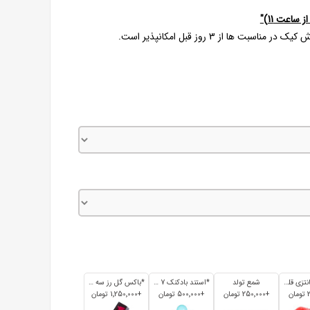
ساعت 11)"
 از 3 روز قبل امکانپذیر است.
*بادکنک فانتزی قلبی
شمع تولد
*استند بادکنک 7 تایی
*باکس گل رز سه تایی
+250٬000 تومان
+500٬000 تومان
+1٬250٬000 تومان