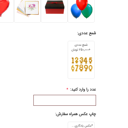
شمع عددی:
شمع عددی
+250٬000 تومان
عدد را وارد کنید:
*
چاپ عکس همراه سفارش:
*عکس یادگاری 7cm*5cm