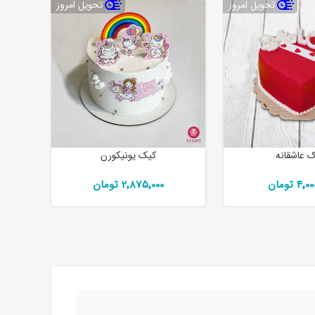
تحویل امروز
تحویل امروز
 عاشقانه
کیک یونیکورن
4 تومان
2٬875٬000 تومان