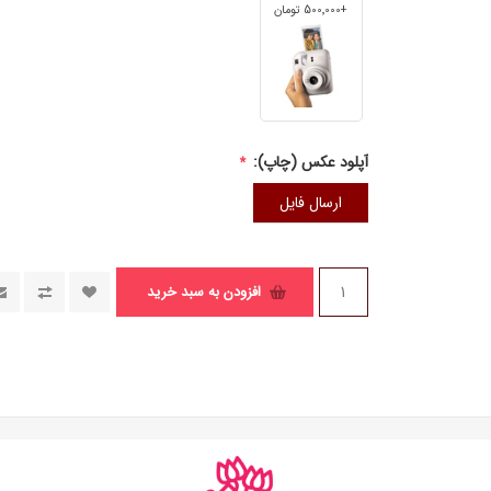
+500٬000 تومان
آپلود عکس (چاپ):
*
ارسال فایل
افزودن به سبد خرید