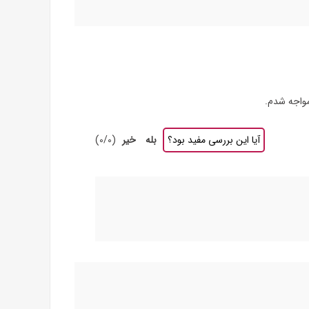
واجه شدم.
آیا این بررسی مفید بود؟
بله
خیر
(
0
/
0
)