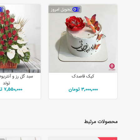
تحویل امروز
کیک قاصدک
سبد گل رز و آنتریوم
تولد
3٬000٬000 تومان
7٬550٬000 تومان
محصولات مرتبط