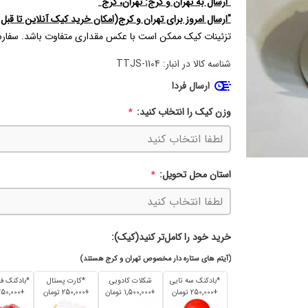
"ارسال به تهران و کرج:
تهران
،
کرج
"
"ارسال امروز برای تهران و کرج(امکان خرید کیک آنلاین تا قبل از 
تزئینات کیک ممکن است با عکس مقداری متفاوت باشد. سفارش کیک در مناسبت ها
شناسه کالا در انبار:
TTJS-1104
ارسال فردا
وزن کیک را انتخاب کنید:
*
استان محل تحویل:
*
خرید خود را کامل‌تر کنید(کیک):
(آیتم های ستاره دار مخصوص تهران و کرج هستند)
*بادکنک سه تایی
شکلات کادویی
*کارت پستال
+250٬000 تومان
+1٬500٬000 تومان
+250٬000 تومان
+250٬000 تومان