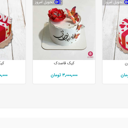
تحویل امروز
تحویل امروز
ن
کیک قاصدک
کیک
3٬000٬000 تومان
٬000٬000