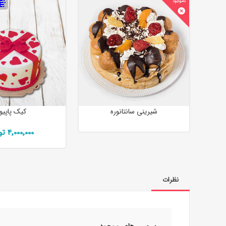
شیرینی سانتانوره
کیک پاپیو
4٬000٬000 تومان
نظرات