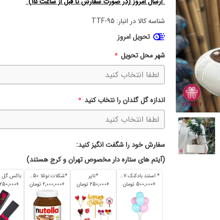
"ارسال امروز (در صورت سفارش‌ تا قبل از ساعت 15)"
شناسه کالا در انبار:
TTF-95
تحویل امروز
شهر محل تحویل
*
اندازه گل گلدان را نتخاب کنید
*
سفارش خود را شگفت انگیز کنید:
(آیتم های ستاره دار مخصوص تهران و کرج هستند)
* استند بادکنک 7 تایی
*تاپر
*شکلات نوتلا 350 گرم
+500٬000 تومان
+250٬000 تومان
+2٬000٬000 تومان
+1٬250٬000 تومان