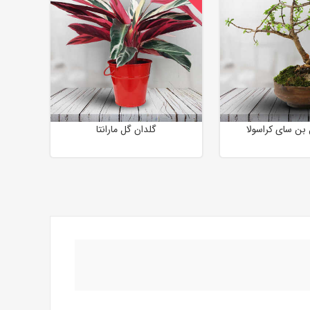
بن سای کراسولا
گلدان گل مارانتا