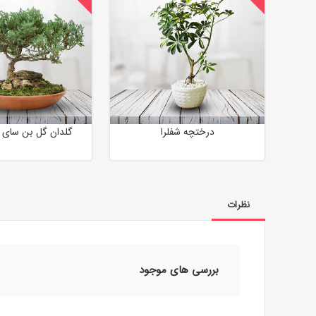
درختچه شفلرا
گلدان گل بن سای 
نظرات
بررسی های موجود