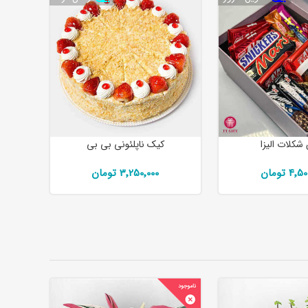
شکلات الیزا
کیک ناپلئونی بی بی
4 تومان
3٬250٬000 تومان