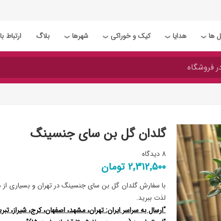
 ها
هدایا
کیک و خوراکی
شهرها
بلاگ
ارتباط با 
❯
❯
❯
❯
گلدان گل بن سای جنسینگ
8 دیدگاه
2٬312٬500 تومان
با سفارش گلدان گل بن سای جنسینگ در تهران و بسیاری از شهر
لذت ببرید.
"ارسال به سراسر ایران:
تهران
،
مشهد
،
اصفهان
،
کرج
،
شیراز
،
تبری