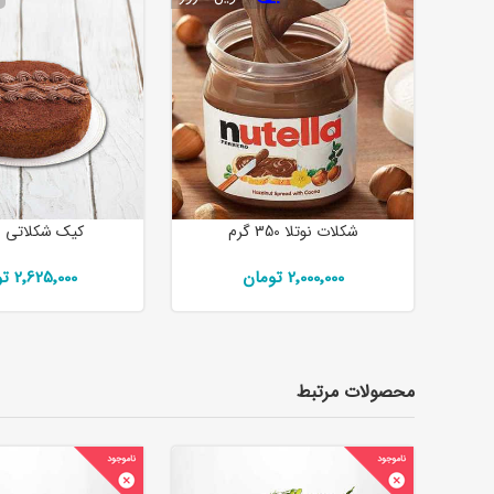
شکلات نوتلا 350 گرم
کیک شکلاتی 
2٬000٬000 تومان
2٬625٬000 تومان
محصولات مرتبط