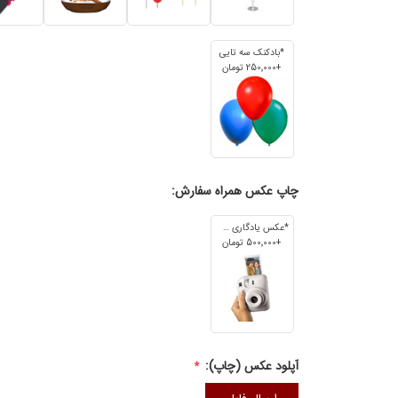
*بادکنک سه تایی
+250٬000 تومان
چاپ عکس همراه سفارش:
*عکس یادگاری 7cm*5cm
+500٬000 تومان
آپلود عکس (چاپ):
*