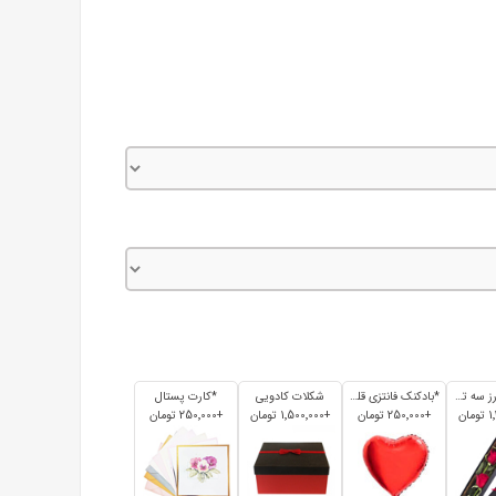
باکس گل رز سه تایی
*بادکنک فانتزی قلبی
شکلات کادویی
*کارت پستال
+250٬000 تومان
+1٬500٬000 تومان
+250٬000 تومان