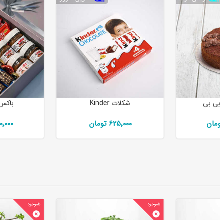
بی بی
شکلات Kinder
باکس 
625٬000 تومان
٬500٬000