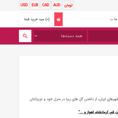
تومان
AUD
CAD
EUR
USD
ما
(0)
سبد خرید شما
❯
های ایران، از داشتن گل های زیبا در منزل خود و عزیزانتان
ز
،
قم
،
کرمانشاه
،
اهواز
و ..."