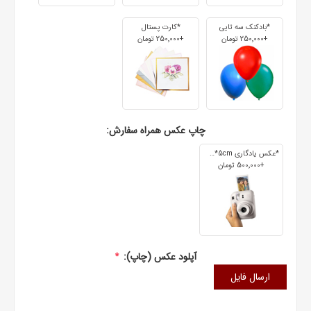
*بادکنک سه تایی
*کارت پستال
+250٬000 تومان
+250٬000 تومان
چاپ عکس همراه سفارش:
*عکس یادگاری 7cm*5cm
+500٬000 تومان
آپلود عکس (چاپ):
*
ارسال فایل