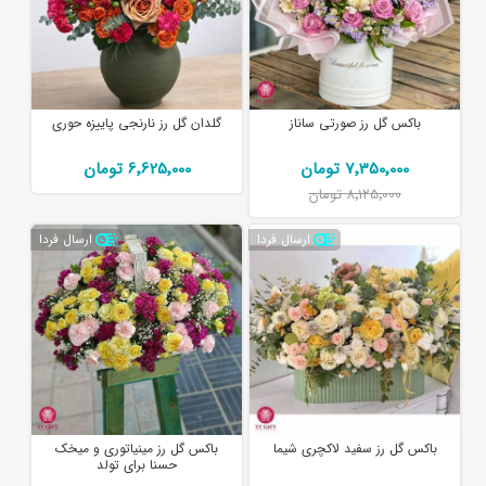
باکس گل رز صورتی ساناز
گلدان گل رز نارنجی پاییزه حوری
7٬350٬000 تومان
6٬625٬000 تومان
8٬125٬000 تومان
ارسال فردا
ارسال فردا
باکس گل رز سفید لاکچری شیما
باکس گل رز مینیاتوری و میخک
حسنا برای تولد