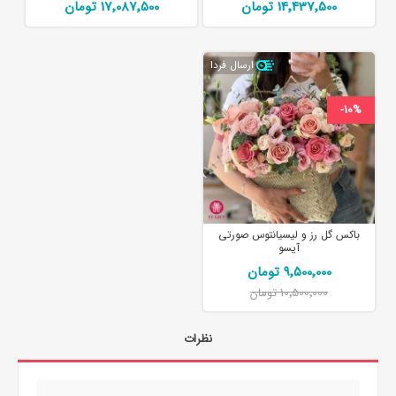
14٬437٬500 تومان
17٬087٬500 تومان
ارسال فردا
-10%
باکس گل رز و لیسیانتوس صورتی
آیسو
9٬500٬000 تومان
10٬500٬000 تومان
نظرات