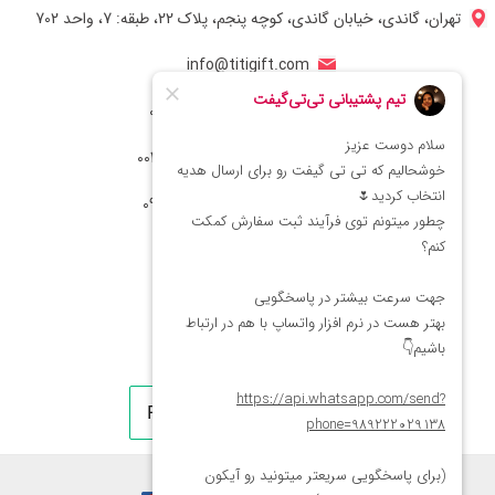
تهران، گاندی، خیابان گاندی، کوچه پنجم، پلاک 22، طبقه: 7، واحد 702
info@titigift.com
شماره تماس ایران: 02166066403
شماره تماس آمریکا: 0014088054942
شماره ارتباط واتساپ 09222029138