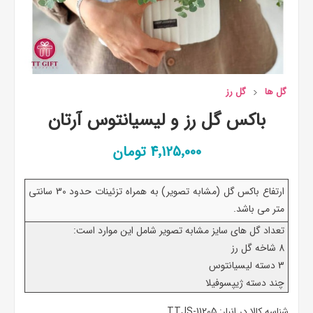
گل ها
گل رز
باکس گل رز و لیسیانتوس آرتان
4٬125٬000 تومان
ارتفاع باکس گل (مشابه تصویر) به همراه تزئینات حدود 30 سانتی
متر می باشد.
تعداد گل های سایز مشابه تصویر شامل این موارد است:
8 شاخه گل رز
3 دسته لیسیانتوس
چند دسته ژیپسوفیلا
شناسه کالا در انبار:
TTJS-11205