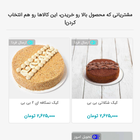
مشتریانی که محصول بالا رو خریدن، این کالاها رو هم انتخاب
کردن!
ارسال فردا
ارسال فردا
کیک شکلاتی بی بی
کیک نسکافه ای 2 بی بی
2٬625٬000 تومان
2٬625٬000 تومان
تحویل امروز