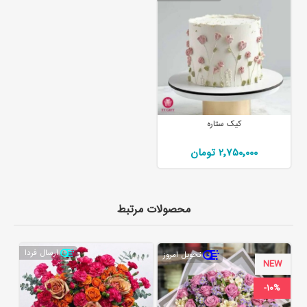
کیک ستاره
2٬750٬000 تومان
محصولات مرتبط
ارسال فردا
تحویل امروز
NEW
-10%