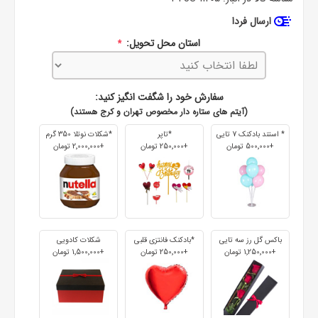
ارسال فردا
استان محل تحویل:
*
سفارش خود را شگفت انگیز کنید:
(آیتم های ستاره دار مخصوص تهران و کرج هستند)
* استند بادکنک 7 تایی
*تاپر
*شکلات نوتلا 350 گرم
+500٬000 تومان
+250٬000 تومان
+2٬000٬000 تومان
باکس گل رز سه تایی
*بادکنک فانتزی قلبی
شکلات کادویی
+1٬250٬000 تومان
+250٬000 تومان
+1٬500٬000 تومان