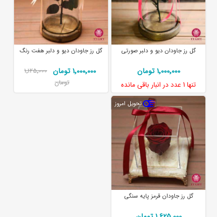
گل رز جاودان دیو و دلبر صورتی
گل رز جاودان دیو و دلبر هفت رنگ
1٬000٬000 تومان
1٬000٬000 تومان
1٬125٬000
تومان
تنها
1 عدد
در انبار باقی مانده
تحویل امروز
گل رز جاودان قرمز پایه سنگی
1٬625٬000 تومان