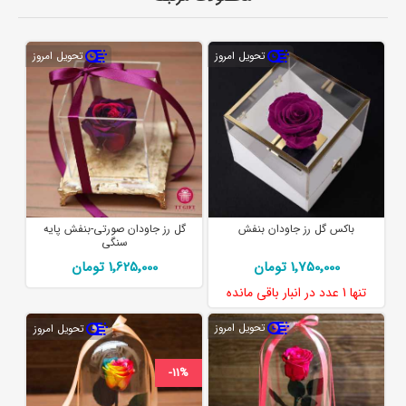
تحویل امروز
تحویل امروز
باکس گل رز جاودان بنفش
گل رز جاودان صورتی-بنفش پایه
سنگی
1٬750٬000 تومان
1٬625٬000 تومان
تنها
1 عدد
در انبار باقی مانده
تحویل امروز
تحویل امروز
-11%