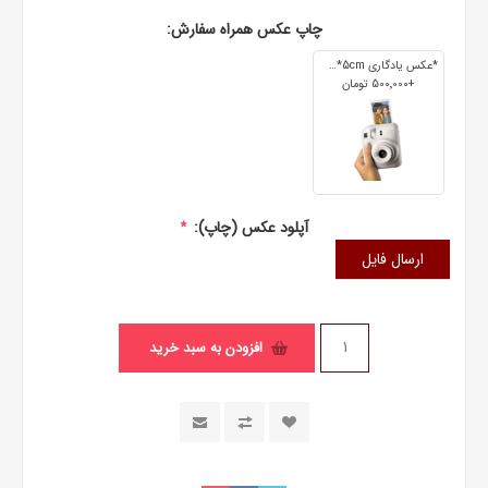
چاپ عکس همراه سفارش:
*عکس یادگاری 7cm*5cm
+500٬000 تومان
آپلود عکس (چاپ):
*
ارسال فایل
افزودن به سبد خرید