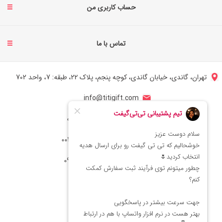
حساب کاربری من
تماس با ما
تهران، گاندی، خیابان گاندی، کوچه پنجم، پلاک 22، طبقه: 7، واحد 702
info@titigift.com
شماره تماس ایران: 02166066403
شماره تماس آمریکا: 0014088054942
شماره ارتباط واتساپ 09222029138