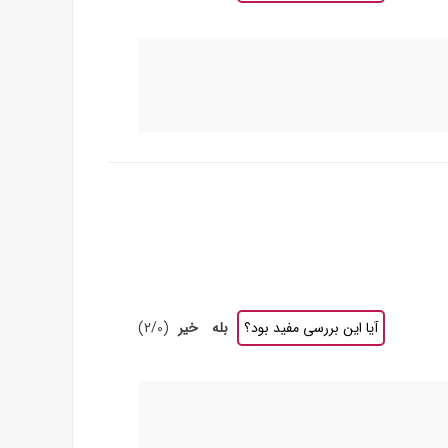
آیا این بررسی مفید بود؟
بله
خیر
(
0
/
2
)