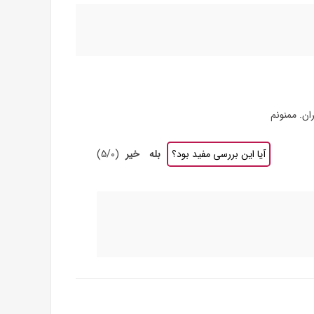
ن. ممنونم
آیا این بررسی مفید بود؟
بله
خیر
(
0
/
5
)