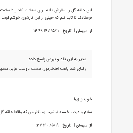
این حلقه 
فرستادند تا تاید کنم که خیلی از این کارشون خوشم اومد
|
از:
میهمان
تاریخ:
1401/5/11 14:49
مدیر به این نقد و بررس پاسخ داده
رضای شما باعث افتخارمون هست دوست عزیز. ممنون ک
خوب و زیبا
سلام و عرض خسته نباشید. به نظر من که واقعا حلقه گل
|
از:
میهمان
تاریخ:
1401/5/19 21:37