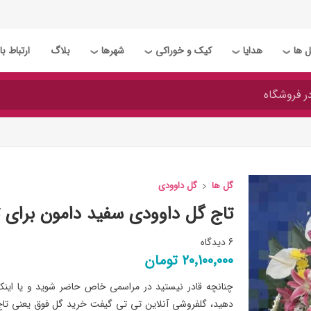
 ها
هدایا
کیک و خوراکی
شهرها
بلاگ
ارتباط با 
❯
❯
❯
❯
گل ها
گل داوودی
تاج گل داوودی سفید دامون برای 
6 دیدگاه
20٬100٬000 تومان
چنانچه قادر نیستید در مراسمی خاص حاضر شوید و یا اینکه
دهید، گلفروشی آنلاین تی تی گیفت خرید گل فوق یعنی تاج گ