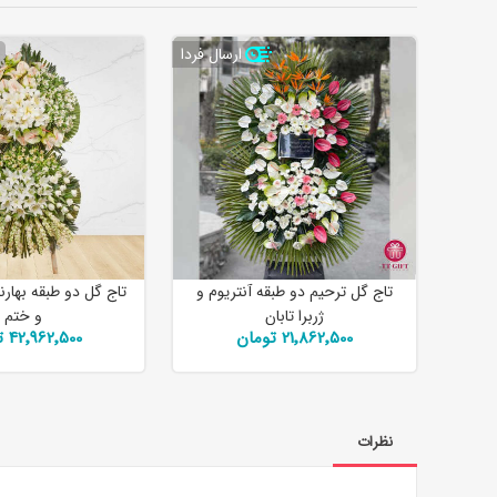
ارسال فردا
تاج گل ترحیم دو طبقه آنتریوم و
تاج گل دو طبقه بهارنا
ژربرا تابان
و ختم
21٬862٬500 تومان
42٬962٬500 تومان
نظرات