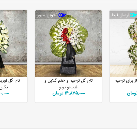
ارسال فردا
تحویل امروز
ز برای ترحیم
تاج گل ترحیم و ختم گلایل و
تاج گل اورین
شب‌بو پرتو
نگین 
14٬875٬000 تومان
٬950٬000