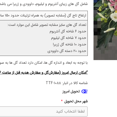
شامل گل های زیبای آنتریوم و لیلیوم، داوودی و ژربرا می باشد
ارتفاع تاج گل (مشابه تصویر) به همراه تزئینات حدود 150 سانتی متر می باشد.
تعداد گل های سایز مشابه تصویر شامل این موارد است:
حدود 6 شاخه گل آنتریوم
حدود 7 شاخه گل لیلیوم
حدود 10 شاخه گل ژربرا
حدود 20 دسته گل داوودی
با توجه به ابعاد و اندازه گل ها، امکان دارد تعداد گل ها به 
"امکان ارسال امروز (سفارش‌گل و سفارش هدیه قبل از ساعت 16)"
شناسه کالا در انبار:
TTF-1088
تحویل امروز
شهر محل تحویل
*