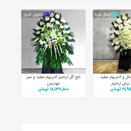
ارسال فردا
تحویل امروز
تال و آنتریوم سفید
تاج گل ترحیم آنتریوم سفید و سبز
برای ترحیم
مهدیس
21 تومان
18٬137٬500 تومان