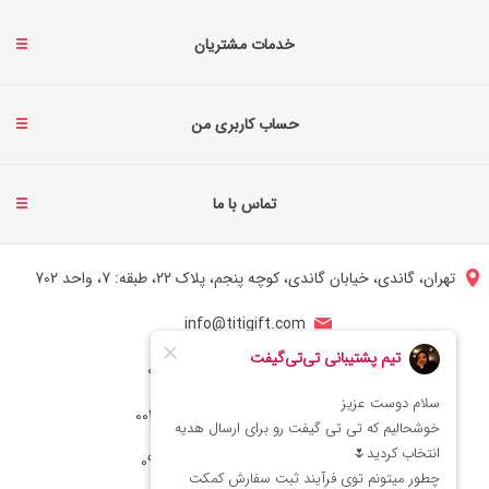
خدمات مشتریان
حساب کاربری من
تماس با ما
تهران، گاندی، خیابان گاندی، کوچه پنجم، پلاک 22، طبقه: 7، واحد 702
info@titigift.com
شماره تماس ایران: 02166066403
شماره تماس آمریکا: 0014088054942
شماره ارتباط واتساپ 09222029138