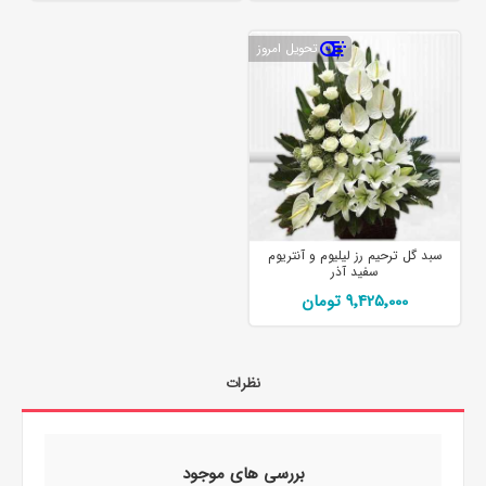
تحویل امروز
سبد گل ترحیم رز لیلیوم و آنتریوم
سفید آذر
9٬425٬000 تومان
نظرات
بررسی های موجود