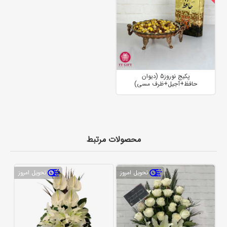
پکیج نوروز5 (دیوان
حافظ+آجیل+ظرف مسی)
محصولات مرتبط
تحویل امروز
تحویل امروز