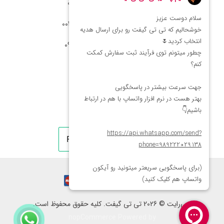
شماره تماس ایران: 02166066403
شماره تماس آمریکا: 0014088054942
شماره ارتباط واتساپ 09222029138
کپی‌رایت © 2026 تی تی گیفت. کلیه حقوق محفوظ است.
nopCommerce
Powered by