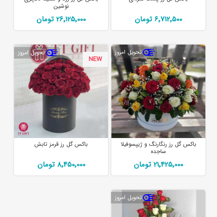
نوشین
6٬712٬500 تومان
26٬125٬000 تومان
تحویل امروز
تحویل امروز
NEW
باکس گل رز رنگارنگ و ژیپسوفیلا
باکس گل رز قرمز تابش
ساجده
21٬425٬000 تومان
8٬450٬000 تومان
تحویل امروز