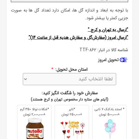
با توجه به ابعاد و اندازه گل ها، امکان دارد تعداد گل ها به صورت
جزیی کمتر یا بیشتر شود.
"ارسال به
تهران
و
کرج
"
"ارسال امروز (سفارش‌گل و سفارش هدیه قبل از ساعت 14)"
شناسه کالا در انبار:
TTF-862
تحویل امروز
استان محل تحویل:
*
سفارش خود را شگفت انگیز کنید:
(آیتم های ستاره دار مخصوص تهران و کرج هستند)
* استند بادکنک 7 تایی
*تاپر
*شکلات نوتلا 350 گرم
+500٬000 تومان
+250٬000 تومان
+2٬000٬000 تومان