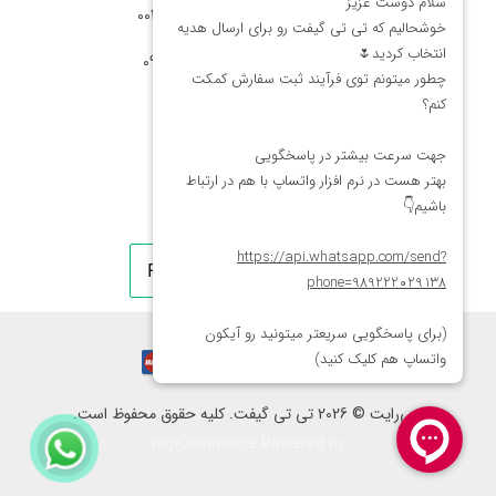
شماره تماس آمریکا: 0014088054942
شماره ارتباط واتساپ 09222029138
کپی‌رایت © 2026 تی تی گیفت. کلیه حقوق محفوظ است.
nopCommerce
Powered by