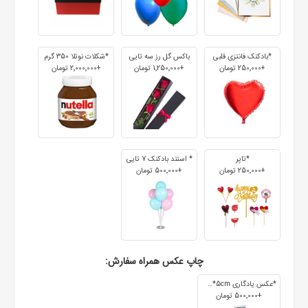
*بادکنک فانتزی قلبی
باکس گل رز سه تایی
*شکلات نوتلا 350 گرم
+250٬000 تومان
+1٬250٬000 تومان
+2٬000٬000 تومان
*تاپر
* استند بادکنک 7 تایی
+250٬000 تومان
+500٬000 تومان
چاپ عکس همراه سفارش:
*عکس یادگاری 7cm*5cm
+500٬000 تومان