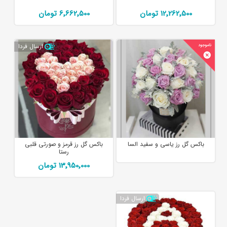
12٬262٬500 تومان
6٬662٬500 تومان
ارسال فردا
باکس گل رز یاسی و سفید السا
باکس گل رز قرمز و صورتی قلبی
رستا
13٬950٬000 تومان
ارسال فردا