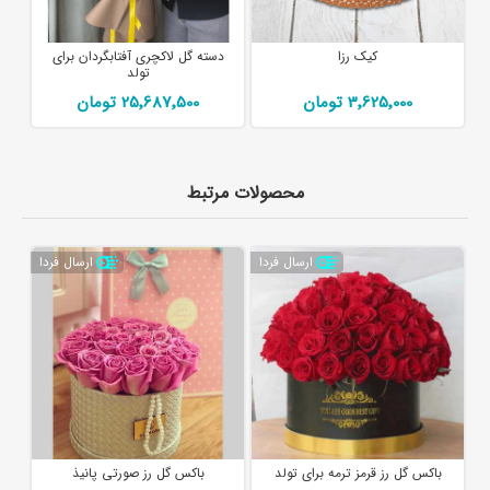
کیک رزا
دسته گل لاکچری آفتابگردان برای
تولد
3٬625٬000 تومان
25٬687٬500 تومان
محصولات مرتبط
ارسال فردا
ارسال فردا
باکس گل رز قرمز ترمه برای تولد
باکس گل رز صورتی پانیذ