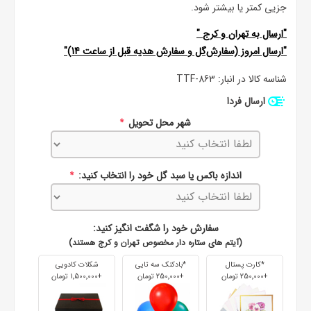
جزیی کمتر یا بیشتر شود.
"ارسال به
تهران
و
کرج
"
"ارسال امروز (سفارش‌گل و سفارش هدیه قبل از ساعت 14)"
شناسه کالا در انبار:
TTF-863
ارسال فردا
شهر محل تحویل
*
اندازه باکس یا سبد گل خود را انتخاب کنید:
*
سفارش خود را شگفت انگیز کنید:
(آیتم های ستاره دار مخصوص تهران و کرج هستند)
*کارت پستال
*بادکنک سه تایی
شکلات کادویی
+250٬000 تومان
+250٬000 تومان
+1٬500٬000 تومان