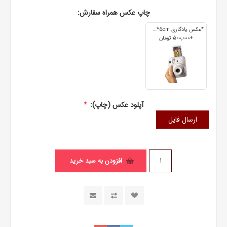
چاپ عکس همراه سفارش:
*عکس یادگاری 7cm*5cm
+500٬000 تومان
آپلود عکس (چاپ):
*
ارسال فایل
افزودن به سبد خرید