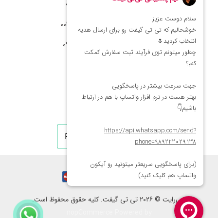
شماره تماس ایران: 02166066403
شماره تماس آمریکا: 0014088054942
شماره ارتباط واتساپ 09222029138
کپی‌رایت © 2026 تی تی گیفت. کلیه حقوق محفوظ است.
nopCommerce
Powered by