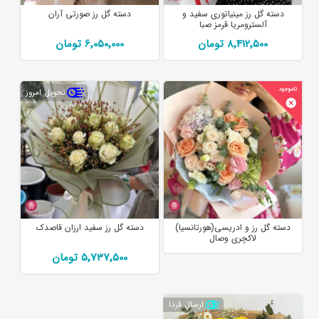
دسته گل رز مینیاتوری سفید و
دسته گل رز صورتی آران
آلسترومریا قرمز صبا
8٬412٬500 تومان
6٬050٬000 تومان
تحویل امروز
دسته گل رز و ادریسی(هورتانسیا)
دسته گل رز سفید ارزان قاصدک
لاکچری وصال
5٬737٬500 تومان
ارسال فردا