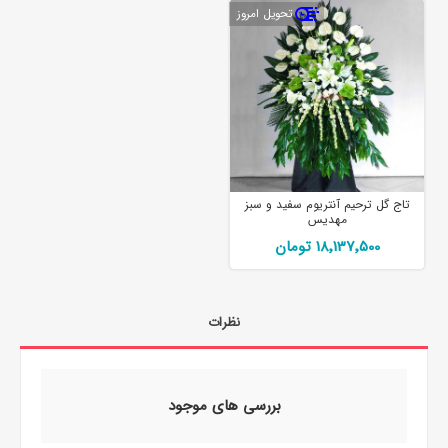
تحویل امروز
تاج گل ترحیم آنتریوم سفید و سبز
مهدیس
18٬137٬500 تومان
نظرات
بررسی های موجود