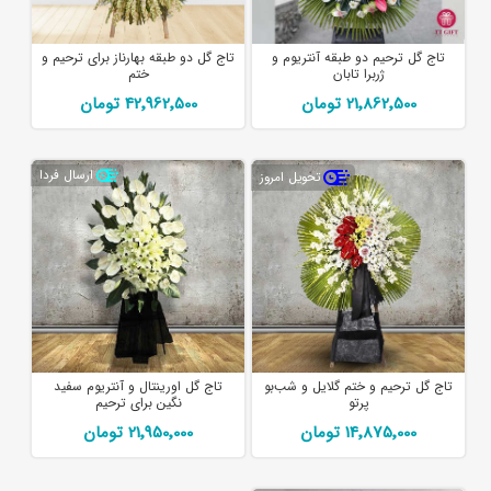
تاج گل ترحیم دو طبقه آنتریوم و
تاج گل دو طبقه بهارناز برای ترحیم و
ژربرا تابان
ختم
21٬862٬500 تومان
42٬962٬500 تومان
ارسال فردا
تحویل امروز
تاج گل ترحیم و ختم گلایل و شب‌بو
تاج گل اورینتال و آنتریوم سفید
پرتو
نگین برای ترحیم
14٬875٬000 تومان
21٬950٬000 تومان