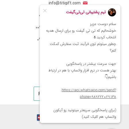
info@titigift.com
شماره تماس ایران: 02166066403
شماره تماس آمریکا: 0014088054942
شماره ارتباط واتساپ 09222029138