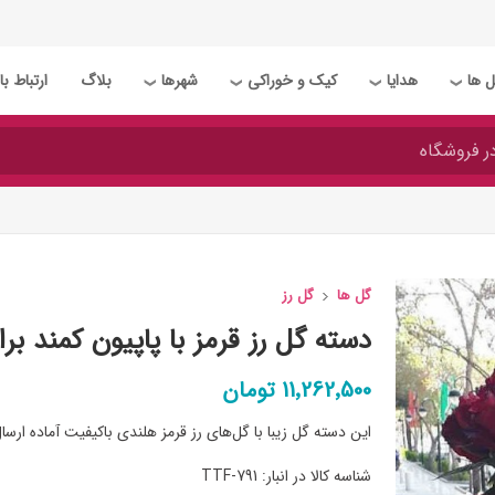
 ها
هدایا
کیک و خوراکی
شهرها
بلاگ
ارتباط با 
❯
❯
❯
❯
گل ها
گل رز
دسته گل رز قرمز با پاپیون کمند برا
11٬262٬500 تومان
این دسته گل زیبا با گل‌های رز قرمز هلندی باکیفیت آماده ارسا
شناسه کالا در انبار:
TTF-791