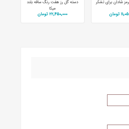
مز شادان برای تشکر
دسته گل رز هفت رنگ ساقه بلند
میکا
11 تومان
22٬450٬000 تومان