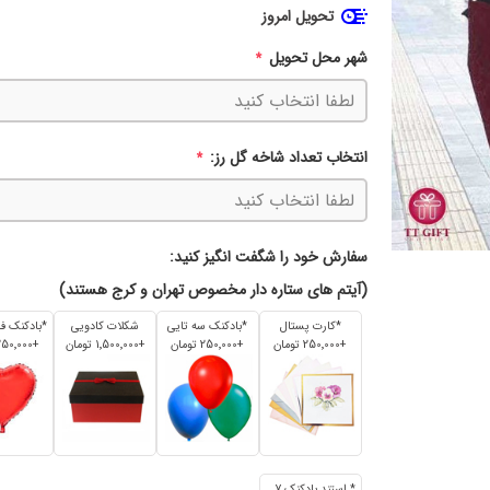
تحویل امروز
شهر محل تحویل
*
انتخاب تعداد شاخه گل رز:
*
سفارش خود را شگفت انگیز کنید:
(آیتم های ستاره دار مخصوص تهران و کرج هستند)
*کارت پستال
*بادکنک سه تایی
شکلات کادویی
+250٬000 تومان
+250٬000 تومان
+1٬500٬000 تومان
+250٬000 تومان
* استند بادکنک 7 تایی