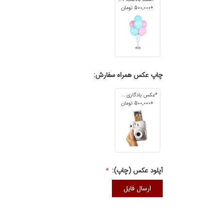
+500٬000 تومان
چاپ عکس همراه سفارش:
*عکس یادگاری 7cm*5cm
+500٬000 تومان
آپلود عکس (چاپ):
*
ارسال فایل