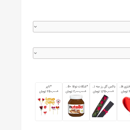
*بادکنک فانتزی قلبی
باکس گل رز سه تایی
*شکلات نوتلا 350 گرم
*تاپر
+1٬250٬000 تومان
+2٬000٬000 تومان
+250٬000 تومان