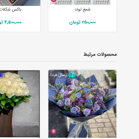
شمع تولد
باکس شکلات ا
250٬000 تومان
4٬500٬000 تومان
محصولات مرتبط
ارسال فردا