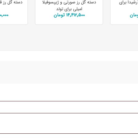
رشیدا برای
دسته گل رز صورتی و ژیپسوفیلا
دسته گل رز قر
امیلی برای تولد
14٬412٬500 تومان
٬050٬000