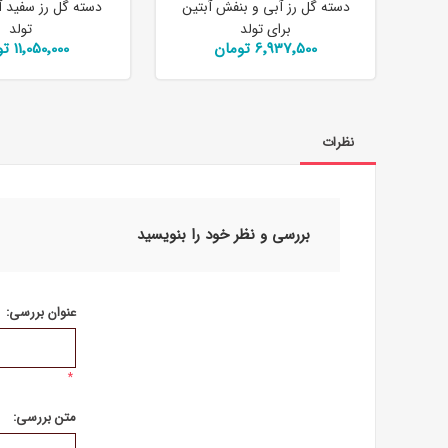
دسته گل رز آبی و بنفش آبتین
دسته گل رز سفید آ
برای تولد
تولد
6٬937٬500 تومان
11٬050٬000 تومان
نظرات
بررسی و نظر خود را بنویسید
عنوان بررسی:
*
متن بررسی: