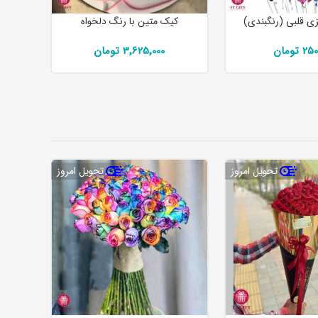
زی قلبی (رنگبندی)
کیک متین با رنگ دلخواه
 تومان
3٬625٬000 تومان
تحویل امروز
تحویل امروز