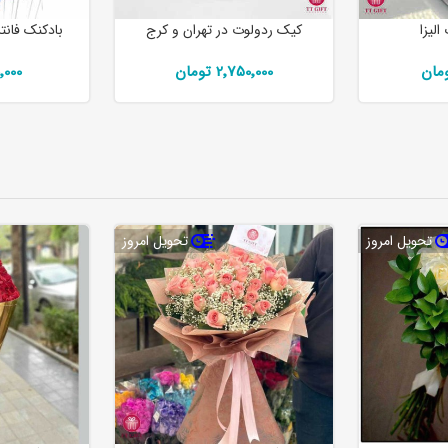
لیزا
کیک ردولوت در تهران و کرج
بادکنک فانت
2٬750٬000 تومان
250٬000
تحویل امروز
تحویل امروز