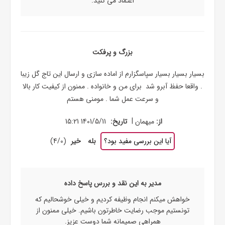
اعتماد می کنید.
بزرگ و پرفکت
بسیار بسیار بسیار سپاسگزارم از اماده سازی و ارسال این تاج گل زیبا
. واقعا حفظ آبرو شد برای من و خانواده . ممنون از کیفیت کار بالا
و سرعت عمل شما . مومنی هستم
|
از:
میهمان
تاریخ:
1401/5/11 15:21
آیا این بررسی مفید بود؟
بله
خیر
(
0
/
4
)
مدیر به این نقد و بررس پاسخ داده
خواهش میکنم انجام وظیفه کردیم و خیلی خوشحالیم که
تونستیم موجب رضایت خاطرتون باشیم. خیلی ممنون از
همراهی صمیمانه شما دوست عزیز.