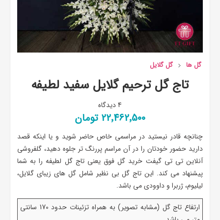
گل ها
گل گلایل
تاج گل ترحیم گلایل سفید لطیفه
4 دیدگاه
22٬462٬500 تومان
چنانچه قادر نیستید در مراسمی خاص حاضر شوید و یا اینکه قصد
دارید حضور خودتان را در آن مراسم پررنگ تر جلوه دهید، گلفروشی
آنلاین تی تی گیفت خرید گل فوق یعنی تاج گل لطیفه را به شما
پیشنهاد می کند. این تاج گل بی نظیر شامل گل های زیبای گلایل،
لیلیوم، ژربرا و داوودی می باشد.
ارتفاع تاج گل (مشابه تصویر) به همراه تزئینات حدود 170 سانتی
متر می باشد.