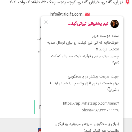
تهران، گاندی، خیابان گاندی، کوچه پنجم، پلاک 22، طبقه: 7، واحد 702
info@titigift.com
شماره تماس ایران: 02166066403
شماره تماس آمریکا: 0014088054942
شماره ارتباط واتساپ 09222029138