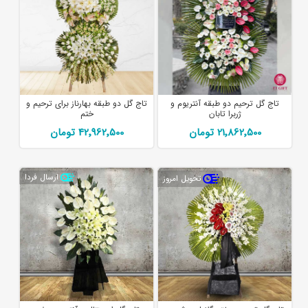
تاج گل ترحیم دو طبقه آنتریوم و
تاج گل دو طبقه بهارناز برای ترحیم و
ژربرا تابان
ختم
21٬862٬500 تومان
42٬962٬500 تومان
ارسال فردا
تحویل امروز