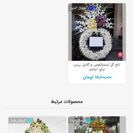
تحویل امروز
تاج گل لیسیانتوس و گلایل زرین
برای ترحیم
18٬100٬000 تومان
محصولات مرتبط
ارسال فردا
ارسال فردا