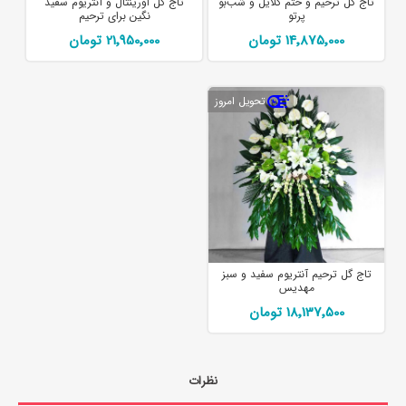
تاج گل ترحیم و ختم گلایل و شب‌بو
تاج گل اورینتال و آنتریوم سفید
پرتو
نگین برای ترحیم
14٬875٬000 تومان
21٬950٬000 تومان
تحویل امروز
تاج گل ترحیم آنتریوم سفید و سبز
مهدیس
18٬137٬500 تومان
نظرات