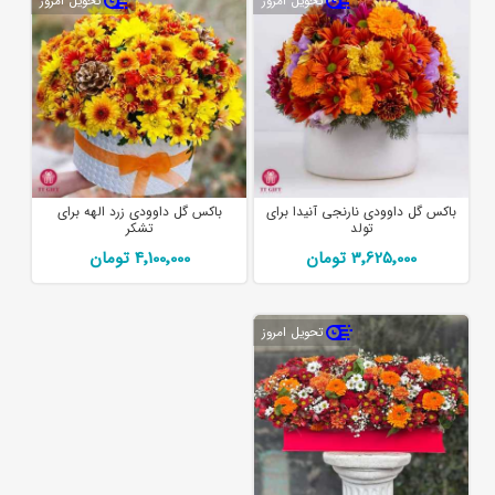
تحویل امروز
تحویل امروز
باکس گل داوودی نارنجی آنیدا برای
باکس گل داوودی زرد الهه برای
تولد
تشکر
3٬625٬000 تومان
4٬100٬000 تومان
تحویل امروز