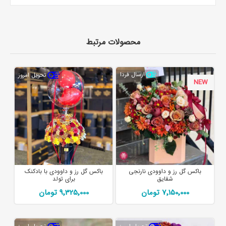
محصولات مرتبط
ارسال فردا
تحویل امروز
NEW
باکس گل رز و داوودی نارنجی
باکس گل رز و داوودی با بادکنک
شقایق
برای تولد
7٬150٬000 تومان
9٬325٬000 تومان