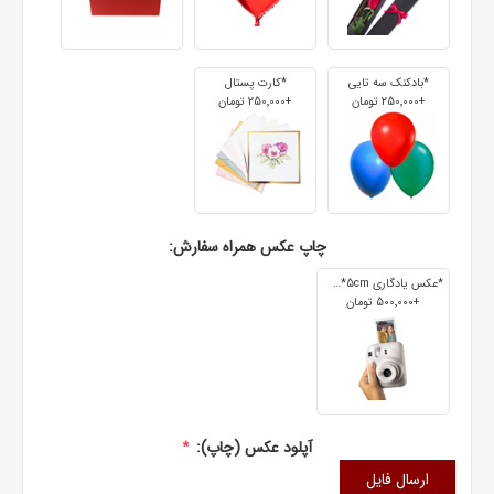
*بادکنک سه تایی
*کارت پستال
+250٬000 تومان
+250٬000 تومان
چاپ عکس همراه سفارش:
*عکس یادگاری 7cm*5cm
+500٬000 تومان
آپلود عکس (چاپ):
*
ارسال فایل