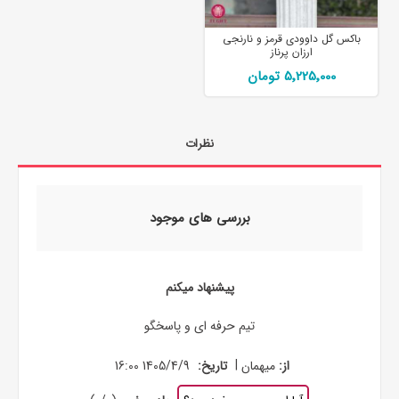
باکس گل داوودی قرمز و نارنجی
ارزان پرناز
5٬225٬000 تومان
نظرات
بررسی های موجود
پیشنهاد میکنم
تیم حرفه ای و پاسخگو
|
از:
میهمان
تاریخ:
1405/4/9 16:00