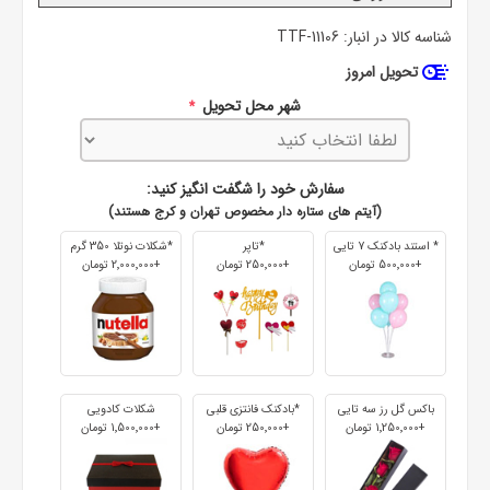
شناسه کالا در انبار:
TTF-11106
تحویل امروز
شهر محل تحویل
*
سفارش خود را شگفت انگیز کنید:
(آیتم های ستاره دار مخصوص تهران و کرج هستند)
* استند بادکنک 7 تایی
*تاپر
*شکلات نوتلا 350 گرم
+500٬000 تومان
+250٬000 تومان
+2٬000٬000 تومان
باکس گل رز سه تایی
*بادکنک فانتزی قلبی
شکلات کادویی
+1٬250٬000 تومان
+250٬000 تومان
+1٬500٬000 تومان