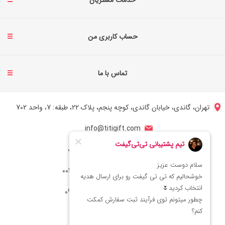
حساب کاربری من
تماس با ما
تهران، گاندی، خیابان گاندی، کوچه پنجم، پلاک 22، طبقه: 7، واحد 702
info@titigift.com
شماره تماس ایران: 02166066403
شماره تماس آمریکا: 0014088054942
شماره ارتباط واتساپ 09222029138