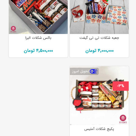
جعبه شکلات تی تی گیفت
باکس شکلات الیزا
4٬000٬000 تومان
4٬500٬000 تومان
تحویل امروز
-3%
پکیج شکلات آمتیس