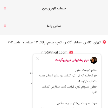
حساب کاربری من
تماس با ما
تهران، گاندی، خیابان گاندی، کوچه پنجم، پلاک 22، طبقه: 7، واحد 702
info@titigift.com
شماره تماس ایران: 02166066403
شماره تماس آمریکا: 0014088054942
شماره ارتباط واتساپ 09222029138