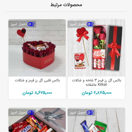
محصولات مرتبط
تحویل امروز
تحویل امروز
باکس گل رز قرمز 3 شاخه و شکلات
باکس قلبی گل رز قرمز و شکلات
Kitkat عاشقانه
2٬875٬000 تومان
8٬625٬000 تومان
تحویل امروز
تحویل امروز