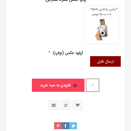
*عکس یادگاری 7cm*5cm
+500٬000 تومان
آپلود عکس (چاپ):
*
ارسال فایل
افزودن به سبد خرید