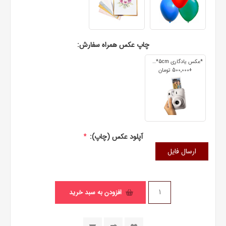
چاپ عکس همراه سفارش:
*عکس یادگاری 7cm*5cm
+500٬000 تومان
آپلود عکس (چاپ):
*
ارسال فایل
افزودن به سبد خرید