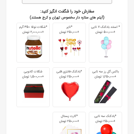
سفارش خود را شگفت انگیز کنید:
(آیتم های ستاره دار مخصوص تهران و کرج هستند)
* استند بادکنک 7 تایی
*تاپر
*شکلات نوتلا 350 گرم
+500٬000 تومان
+250٬000 تومان
+2٬000٬000 تومان
باکس گل رز سه تایی
*بادکنک فانتزی قلبی
شکلات کادویی
+1٬250٬000 تومان
+250٬000 تومان
+1٬500٬000 تومان
*بادکنک سه تایی
*کارت پستال
+250٬000 تومان
+250٬000 تومان