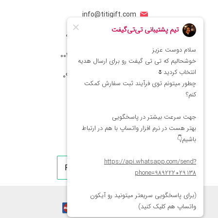
info@titigift.com
شماره تماس ایران: 02166066403
شماره تماس آمریکا: 0014088054942
شماره ارتباط واتساپ 09222029138