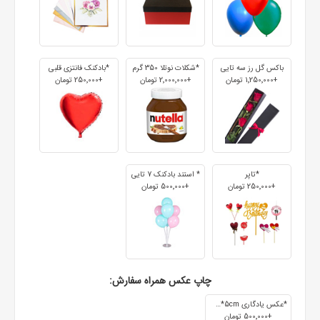
باکس گل رز سه تایی
*شکلات نوتلا 350 گرم
*بادکنک فانتزی قلبی
+1٬250٬000 تومان
+2٬000٬000 تومان
+250٬000 تومان
*تاپر
* استند بادکنک 7 تایی
+250٬000 تومان
+500٬000 تومان
چاپ عکس همراه سفارش:
*عکس یادگاری 7cm*5cm
+500٬000 تومان