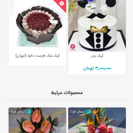
کیک پدر
کیک بلک فارست دانژه (تهران)
3٬000٬000 تومان
محصولات مرتبط
ارسال فردا
ارسال فردا