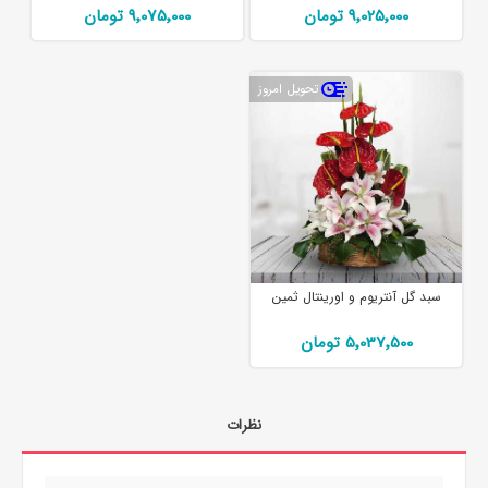
9٬025٬000 تومان
9٬075٬000 تومان
تحویل امروز
سبد گل آنتریوم و اورینتال ثمین
5٬037٬500 تومان
نظرات