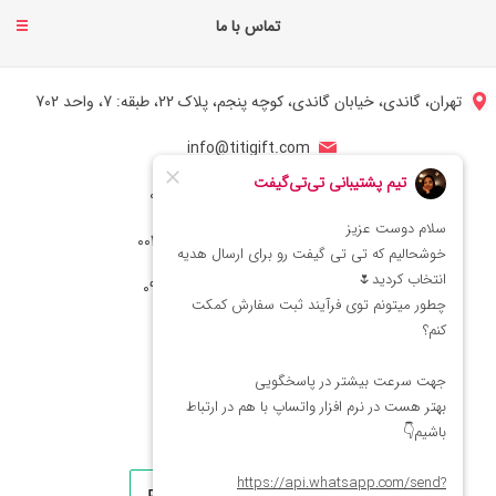
تماس با ما
تهران، گاندی، خیابان گاندی، کوچه پنجم، پلاک 22، طبقه: 7، واحد 702
info@titigift.com
شماره تماس ایران: 02166066403
شماره تماس آمریکا: 0014088054942
شماره ارتباط واتساپ 09222029138