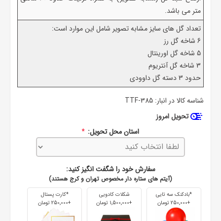
متر می باشد.
تعداد گل های سایز مشابه تصویر شامل این موارد است:
6 شاخه گل رز
5 شاخه گل اورینتال
3 شاخه گل آنتریوم
حدود 3 دسته گل داوودی
شناسه کالا در انبار:
TTF-385
تحویل امروز
استان محل تحویل:
*
سفارش خود را شگفت انگیز کنید:
(آیتم های ستاره دار مخصوص تهران و کرج هستند)
*بادکنک سه تایی
شکلات کادویی
*کارت پستال
+250٬000 تومان
+1٬500٬000 تومان
+250٬000 تومان