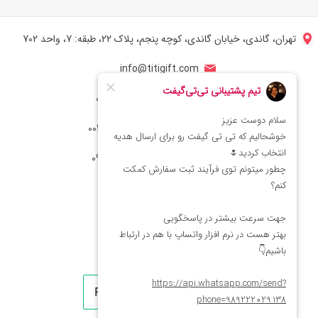
تهران، گاندی، خیابان گاندی، کوچه پنجم، پلاک 22، طبقه: 7، واحد 702
info@titigift.com
شماره تماس ایران: 02166066403
شماره تماس آمریکا: 0014088054942
شماره ارتباط واتساپ 09222029138