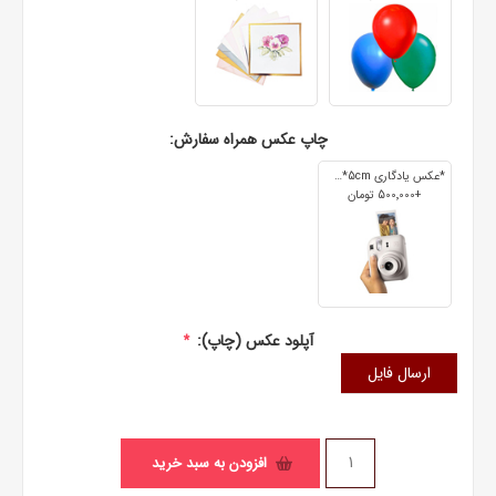
چاپ عکس همراه سفارش:
*عکس یادگاری 7cm*5cm
+500٬000 تومان
آپلود عکس (چاپ):
*
ارسال فایل
افزودن به سبد خرید