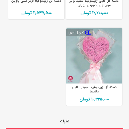
دسته گل قلبی ژیپسوفیلا سفید و رز
دسته گل ژیپسوفیلا قرمز قلبی باوین
مینیاتوری صورتی رویان
12٬200٬000 تومان
11٬537٬500 تومان
تحویل امروز
دسته گل ژیپسوفیلا صورتی قلبی
ماتیسا
10٬325٬000 تومان
نظرات