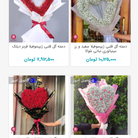
دسته گل قلبی ژیپسوفیلا سفید و رز
دسته گل قلبی ژیپسوفیلا قرمز دیلک
مینیاتوری نباتی شوکا
10٬125٬000 تومان
7٬912٬500 تومان
تحویل امروز
تحویل امروز