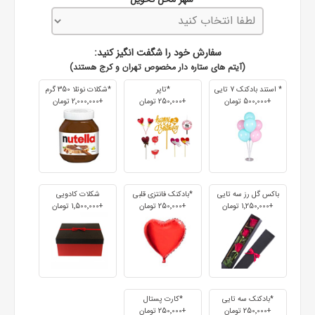
سفارش خود را شگفت انگیز کنید:
(آیتم های ستاره دار مخصوص تهران و کرج هستند)
* استند بادکنک 7 تایی
*تاپر
*شکلات نوتلا 350 گرم
+500٬000 تومان
+250٬000 تومان
+2٬000٬000 تومان
باکس گل رز سه تایی
*بادکنک فانتزی قلبی
شکلات کادویی
+1٬250٬000 تومان
+250٬000 تومان
+1٬500٬000 تومان
*بادکنک سه تایی
*کارت پستال
+250٬000 تومان
+250٬000 تومان