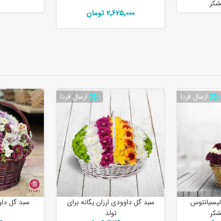
شکر
2٬625٬000 تومان
ارسال فردا
ارسال فردا
لیسیانتوس
سبد گل داوودی ارزان یگانه برای
سبد گل داو
شکر
تولد