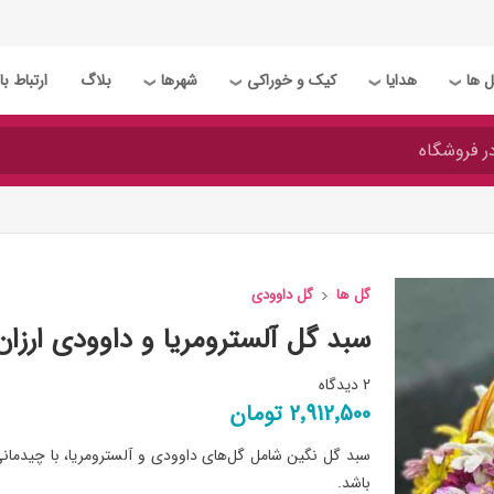
 ها
هدایا
کیک و خوراکی
شهرها
بلاگ
ارتباط با 
❯
❯
❯
❯
گل ها
گل داوودی
سبد گل آلسترومریا و داوودی ارزان
2 دیدگاه
2٬912٬500 تومان
سبد گل نگین شامل گل‌های داوودی و آلسترومریا، با چیدمان
باشد.