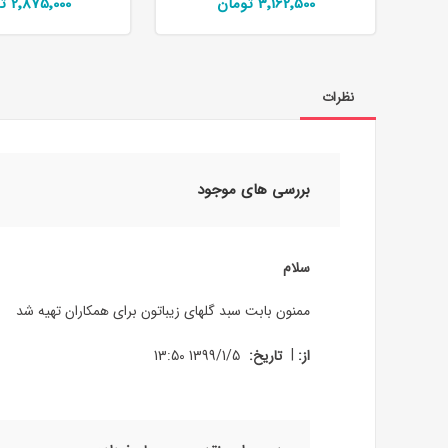
3٬162٬500 تومان
2٬875٬000 تومان
نظرات
بررسی های موجود
سلام
ممنون بابت سبد گلهای زیباتون برای همکاران تهیه شد
|
از:
تاریخ:
1399/1/5 13:50