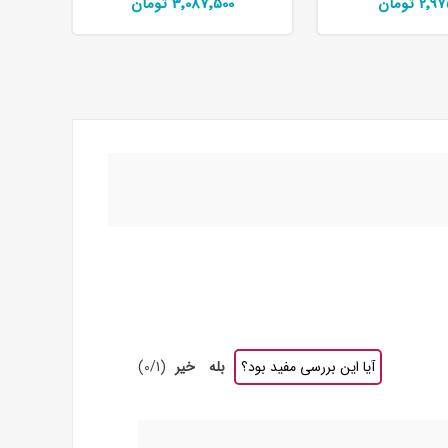
2 تومان
3٬087٬500 تومان
آیا این بررسی مفید بود؟
بله
خیر
(
1
/
0
)