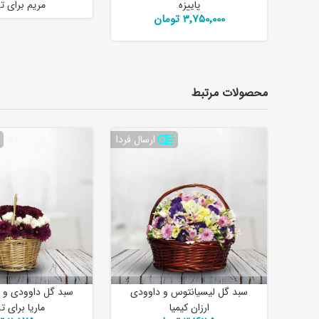
پاییزه
مریم برای ت
3٬750٬000 تومان
محصولات مرتبط
ارسال فردا
سبد گل لیسیانتوس و داوودی
سبد گل داوودی و 
ارزان کیمیا
ماریا برای ت