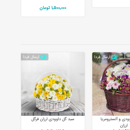
1٬500٬000 تومان
ارسال فردا
ارسال فردا
ودی و آلسترومریا
سبد گل داوودی ارزان فرگل
ارزان