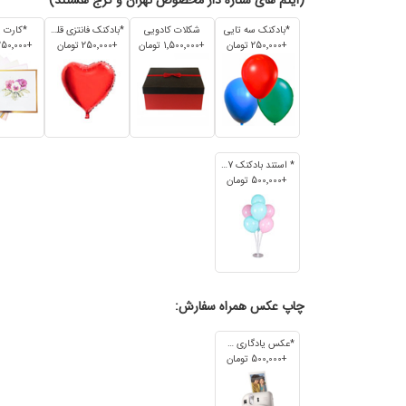
(آیتم های ستاره دار مخصوص تهران و کرج هستند)
*بادکنک سه تایی
شکلات کادویی
*بادکنک فانتزی قلبی
*کارت 
+250٬000 تومان
+1٬500٬000 تومان
+250٬000 تومان
+250٬000 تومان
* استند بادکنک 7 تایی
+500٬000 تومان
چاپ عکس همراه سفارش:
*عکس یادگاری 7cm*5cm
+500٬000 تومان