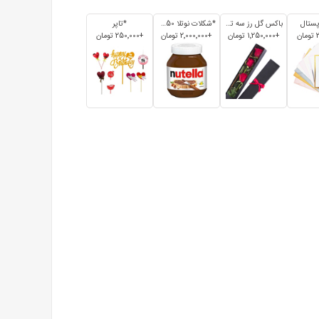
پستال
باکس گل رز سه تایی
*شکلات نوتلا 350 گرم
*تاپر
+1٬250٬000 تومان
+2٬000٬000 تومان
+250٬000 تومان