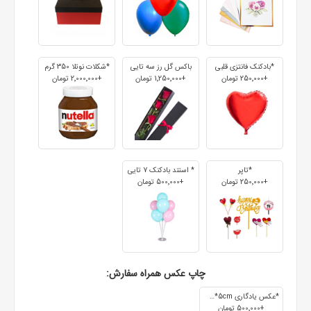
*بادکنک فانتزی قلبی
باکس گل رز سه تایی
*شکلات نوتلا 350 گرم
+250٬000 تومان
+1٬250٬000 تومان
+2٬000٬000 تومان
*تاپر
* استند بادکنک 7 تایی
+250٬000 تومان
+500٬000 تومان
چاپ عکس همراه سفارش:
*عکس یادگاری 7cm*5cm
+500٬000 تومان