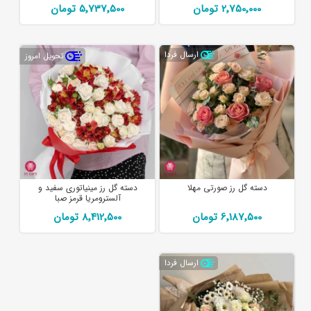
2٬750٬000 تومان
5٬737٬500 تومان
ارسال فردا
تحویل امروز
دسته گل رز صورتی مهلا
دسته گل رز مینیاتوری سفید و
آلسترومریا قرمز صبا
6٬187٬500 تومان
8٬412٬500 تومان
ارسال فردا