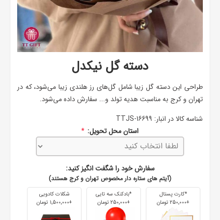
دسته گل نيکدل
طراحی این دسته گل زیبا شامل گل‌های رز هلندی زیبا می‌شود، که در
تهران و کرج به مناسبت هدیه تولد و... سفارش داده می‌شود.
شناسه کالا در انبار:
TTJS-16699
استان محل تحویل:
*
سفارش خود را شگفت انگیز کنید:
(آیتم های ستاره دار مخصوص تهران و کرج هستند)
*کارت پستال
*بادکنک سه تایی
شکلات کادویی
+250٬000 تومان
+250٬000 تومان
+1٬500٬000 تومان