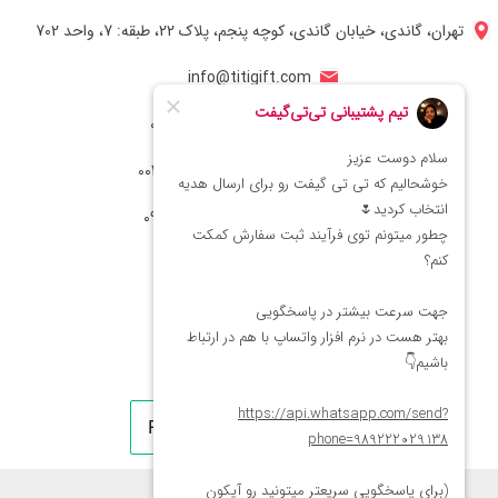
تهران، گاندی، خیابان گاندی، کوچه پنجم، پلاک 22، طبقه: 7، واحد 702
info@titigift.com
شماره تماس ایران: 02166066403
شماره تماس آمریکا: 0014088054942
شماره ارتباط واتساپ 09222029138