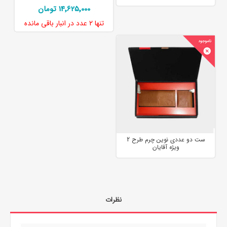
14٬625٬000 تومان
تنها
2 عدد
در انبار باقی مانده
ست دو عددی نوین چرم طرح 2
ویژه آقایان
نظرات