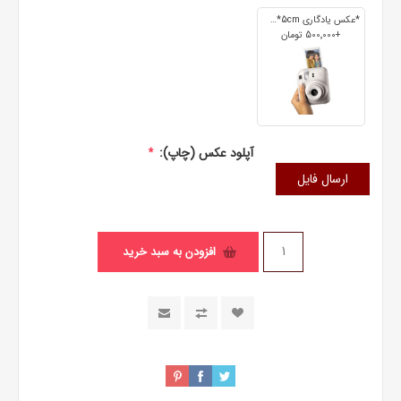
*عکس یادگاری 7cm*5cm
+500٬000 تومان
آپلود عکس (چاپ):
*
ارسال فایل
افزودن به سبد خرید