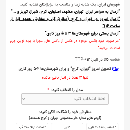
شهرهای ایران، یک هدیه زیبا و مناسب به عزیزانتان تقدیم کنید.
"ارسال به سراسر ایران: تهران، مشهد، اصفهان، کرج، شیراز، تبریز و ..."
"ارسال امروز در تهران و کرج (سفارش‌گل و سفارش هدیه قبل از
ساعت 16)"
"ارسال پستی برای شهرستان‌ها 3 تا 5 روز کاری"
"در صورت نبود باکس موجود در عکس از باکس های مجزا با برند نوین چرم
استفاده میشود"
شناسه کالا در انبار:
TTP-612
تحویل امروز "تهران، کرج" و برای شهرستان‌ها 2-5 روز کاری
تنها
3 عدد
در انبار باقی مانده
مدل را انتخاب کنید:
*
سفارش خود را شگفت انگیز کنید:
(آیتم های ستاره دار مخصوص تهران و کرج هستند)
* استند بادکنک 7 تایی
*تاپر
*شکلات نوتلا 350 گرم