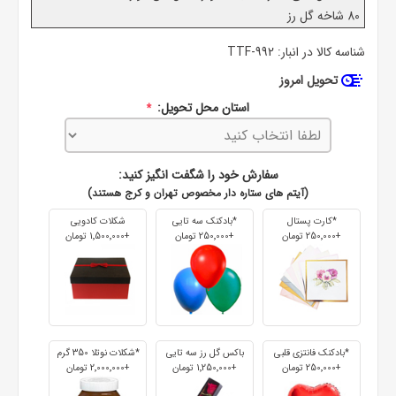
80 شاخه گل رز
شناسه کالا در انبار:
TTF-992
تحویل امروز
استان محل تحویل:
*
سفارش خود را شگفت انگیز کنید:
(آیتم های ستاره دار مخصوص تهران و کرج هستند)
*کارت پستال
*بادکنک سه تایی
شکلات کادویی
+250٬000 تومان
+250٬000 تومان
+1٬500٬000 تومان
*بادکنک فانتزی قلبی
باکس گل رز سه تایی
*شکلات نوتلا 350 گرم
+250٬000 تومان
+1٬250٬000 تومان
+2٬000٬000 تومان