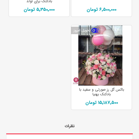
بادکنک برای تولد
6٬500٬000 تومان
5٬350٬000 تومان
تحویل امروز
باکس گل رز صورتی و سفید با
بادکنک بهنیا
15٬187٬500 تومان
نظرات