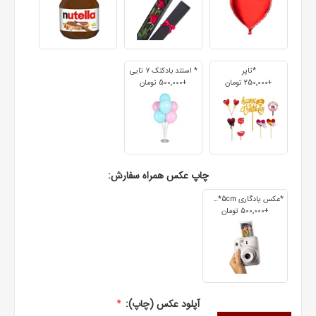
*تاپر
* استند بادکنک 7 تایی
+250٬000 تومان
+500٬000 تومان
چاپ عکس همراه سفارش:
*عکس یادگاری 7cm*5cm
+500٬000 تومان
آپلود عکس (چاپ):
*