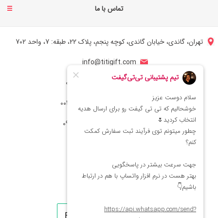
تماس با ما
تهران، گاندی، خیابان گاندی، کوچه پنجم، پلاک 22، طبقه: 7، واحد 702
info@titigift.com
شماره تماس ایران: 02166066403
شماره تماس آمریکا: 0014088054942
شماره ارتباط واتساپ 09222029138