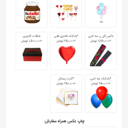
باکس گل رز سه تایی
*بادکنک فانتزی قلبی
شکلات کادویی
+1٬250٬000 تومان
+250٬000 تومان
+1٬500٬000 تومان
*بادکنک سه تایی
*کارت پستال
+250٬000 تومان
+250٬000 تومان
چاپ عکس همراه سفارش: