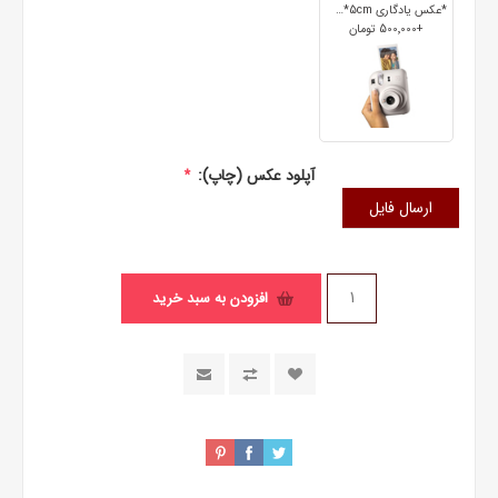
*عکس یادگاری 7cm*5cm
+500٬000 تومان
آپلود عکس (چاپ):
*
ارسال فایل
افزودن به سبد خرید