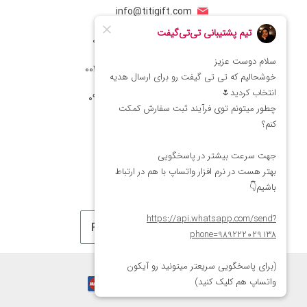
info@titigift.com
شماره تماس ایران: 02166066403
شماره تماس آمریکا: 0014088054942
شماره ارتباط واتساپ 09222029138