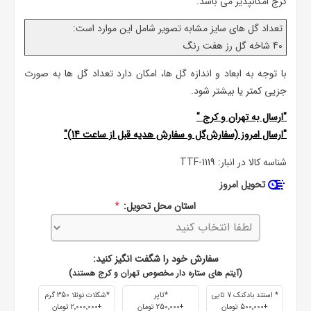
کرج امکانپذیر می باشد.
تعداد گل های سایز مشابه تصویر شامل این موارد است:
40 شاخه گل رز هفت رنگ
با توجه به ابعاد و اندازه گل ها، امکان دارد تعداد گل ها به صورت
جزیی کمتر یا بیشتر شود.
"ارسال به
تهران
و
کرج
"
"ارسال امروز (سفارش‌گل و سفارش هدیه قبل از ساعت 14)"
شناسه کالا در انبار:
TTF-1119
تحویل امروز
استان محل تحویل:
*
سفارش خود را شگفت انگیز کنید:
(آیتم های ستاره دار مخصوص تهران و کرج هستند)
* استند بادکنک 7 تایی
*تاپر
*شکلات نوتلا 350 گرم
+500٬000 تومان
+250٬000 تومان
+2٬000٬000 تومان