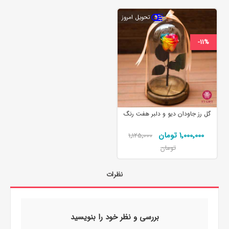
تحویل امروز
-11%
گل رز جاودان دیو و دلبر هفت رنگ
1٬000٬000 تومان
1٬125٬000
تومان
نظرات
بررسی و نظر خود را بنویسید