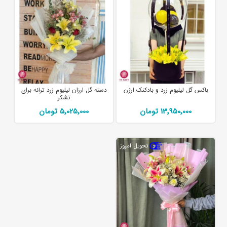
باکس گل لیلیوم زرد و بادکنک ارژن
دسته گل ارزان لیلیوم زرد ترانه برای
تشکر
13٬950٬000 تومان
5٬025٬000 تومان
تحویل امروز