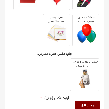
*بادکنک سه تایی
*کارت پستال
+250٬000 تومان
+250٬000 تومان
چاپ عکس همراه سفارش:
*عکس یادگاری 7cm*5cm
+500٬000 تومان
آپلود عکس (چاپ):
*
ارسال فایل