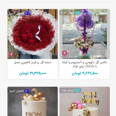
ارسال فردا
تحویل امروز
باکس گل داوودی و آلسترومریا کیانا
دسته گل رز قرمز لاکچری عسل
با بادکنک برای تولد
4٬662٬500 تومان
31٬325٬000 تومان
ارسال فردا
تحویل امروز