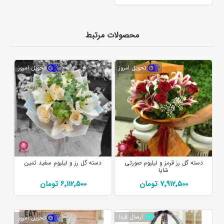
محصولات مرتبط
تحویل امروز
تحویل امروز
دسته گل رز قرمز و لیلیوم صورتی
دسته گل رز و لیلیوم سفید ثمین
شایا
7٬912٬500 تومان
6٬112٬500 تومان
ارسال فردا
تحویل امروز