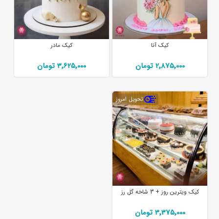
کیک آنا
کیک مادر
2٬875٬000 تومان
3٬625٬000 تومان
تحویل امروز
کیک ویترین روز + 3 شاخه گل رز
3٬375٬000 تومان