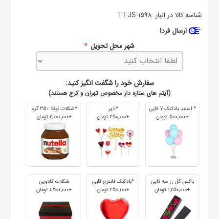
شناسه کالا در انبار:
TTJS-1598
ارسال فردا
شهر محل تحویل
*
سفارش خود را شگفت انگیز کنید:
(آیتم های ستاره دار مخصوص تهران و کرج هستند)
* استند بادکنک 7 تایی
*تاپر
*شکلات نوتلا 350 گرم
+500٬000 تومان
+250٬000 تومان
+2٬000٬000 تومان
باکس گل رز سه تایی
*بادکنک فانتزی قلبی
شکلات کادویی
+1٬250٬000 تومان
+250٬000 تومان
+1٬500٬000 تومان