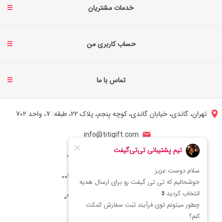
خدمات مشتریان
حساب کاربری من
تماس با ما
تهران، گاندی، خیابان گاندی، کوچه پنجم، پلاک 22، طبقه: 7، واحد 702
info@titigift.com
شماره تماس ایران: 02166066403
شماره تماس آمریکا: 0014088054942
شماره ارتباط واتساپ 09222029138