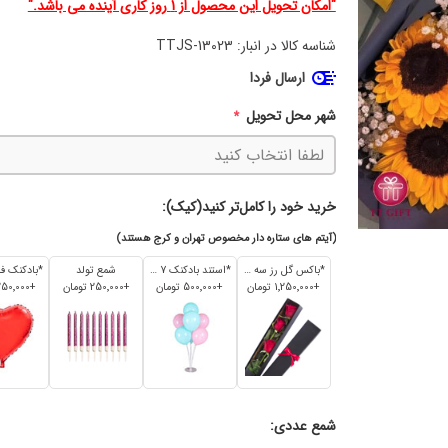
"امکان تحویل این محصول از 1 روز کاری آینده می باشد."
شناسه کالا در انبار:
TTJS-13023
ارسال فردا
شهر محل تحویل
*
خرید خود را کامل‌تر کنید(کیک):
(آیتم های ستاره دار مخصوص تهران و کرج هستند)
*باکس گل رز سه تایی
*استند بادکنک 7 تایی
شمع تولد
+1٬250٬000 تومان
+500٬000 تومان
+250٬000 تومان
+250٬000 تومان
شمع عددی: