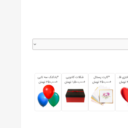
*بادکنک فانتزی قلبی
*کارت پستال
شکلات کادویی
*بادکنک سه تایی
+250٬000 تومان
+1٬500٬000 تومان
+250٬000 تومان