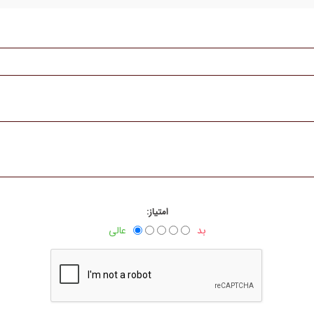
امتیاز:
بد
عالی