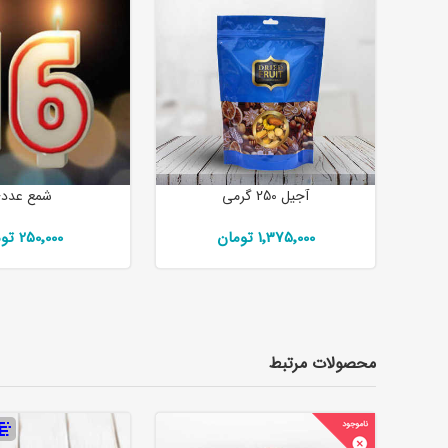
آجیل 250 گرمی
شمع عدد
1٬375٬000 تومان
250٬000 تومان
محصولات مرتبط