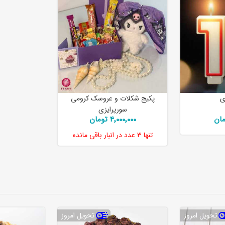
ی
پکیج شکلات و عروسک کرومی
سورپرایزی
4٬000٬000 تومان
تنها
3 عدد
در انبار باقی مانده
تحویل امروز
تحویل امروز