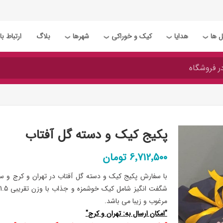
 ها
هدایا
کیک و خوراکی
شهرها
بلاگ
ارتباط با 
❯
❯
❯
❯
پکیج کیک و دسته گل آفتاب
6٬712٬500 تومان
با سفارش پکیج کیک و دسته گل آفتاب در تهران و کرج و سای
مرغوب و زیبا می باشد.
"امکان ارسال به:
تهران
و
کرج
"