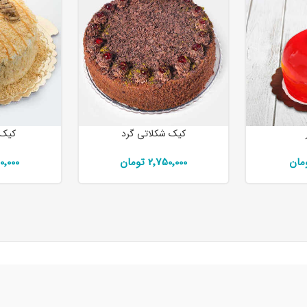
کیک شکلاتی گرد
کیک 
2٬750٬000 تومان
٬750٬000