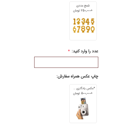
شمع عددی
+250٬000 تومان
عدد را وارد کنید:
*
چاپ عکس همراه سفارش:
*عکس یادگاری 7cm*5cm
+500٬000 تومان