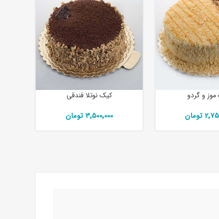
موز و گردو
کیک نوتلا فندقی
2 تومان
3٬500٬000 تومان