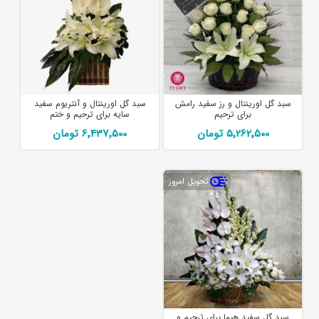
سبد گل اورینتال و رز سفید رامش
سبد گل اورینتال و آنتریوم سفید
برای ترحیم
سایه برای ترحیم و ختم
5٬262٬500 تومان
6٬437٬500 تومان
تحویل امروز
سبد گل سفید هیما برای ترحیم و