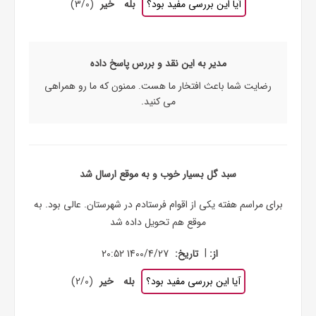
آیا این بررسی مفید بود؟
بله
خیر
(
0
/
3
)
مدیر به این نقد و بررس پاسخ داده
رضایت شما باعث افتخار ما هست. ممنون که ما رو همراهی
می کنید.
سبد گل بسیار خوب و به موقع ارسال شد
برای مراسم هفته یکی از اقوام فرستادم در شهرستان. عالی بود. به
موقع هم تحویل داده شد
|
از:
تاریخ:
1400/4/27 20:52
آیا این بررسی مفید بود؟
بله
خیر
(
0
/
2
)