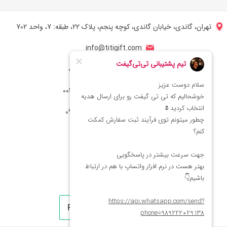
تهران، گاندی، خیابان گاندی، کوچه پنجم، پلاک 22، طبقه: 7، واحد 702
info@titigift.com
شماره تماس ایران: 02166066403
شماره تماس آمریکا: 0014088054942
شماره ارتباط واتساپ 09222029138