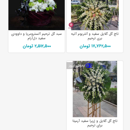
تاج گل گلایل سفید و آنتریوم آتیه
سبد گل ترحیم آلسترومریا و داوودی
بری ترحیم
سفید دل‌آرام
17٬762٬500 تومان
2٬512٬500 تومان
تحویل امروز
تاج گل گلایل و ژربرا سفید آرمیتا
برای ترحیم