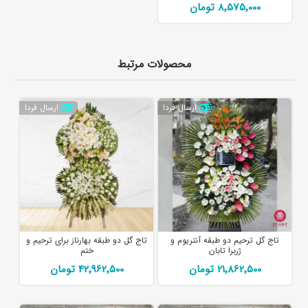
8٬575٬000 تومان
محصولات مرتبط
ارسال فردا
ارسال فردا
تاج گل ترحیم دو طبقه آنتریوم و
تاج گل دو طبقه بهارناز برای ترحیم و
ژربرا تابان
ختم
21٬862٬500 تومان
42٬962٬500 تومان