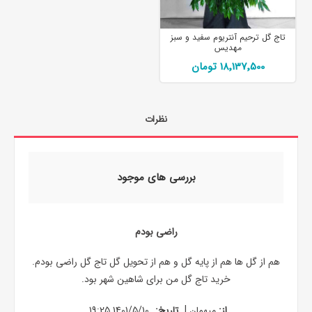
تاج گل ترحیم آنتریوم سفید و سبز
مهدیس
18٬137٬500 تومان
نظرات
بررسی های موجود
راضی بودم
هم از گل ها هم از پایه گل و هم از تحویل گل تاج گل راضی بودم.
خرید تاج گل من برای شاهین شهر بود.
|
از:
میهمان
تاریخ:
1401/5/10 19:25