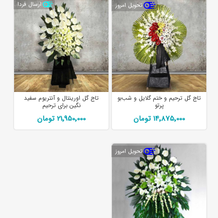
ارسال فردا
تحویل امروز
تاج گل ترحیم و ختم گلایل و شب‌بو
تاج گل اورینتال و آنتریوم سفید
پرتو
نگین برای ترحیم
14٬875٬000 تومان
21٬950٬000 تومان
تحویل امروز