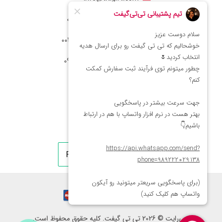
شماره تماس ایران: 02166066403
شماره تماس آمریکا: 0014088054942
شماره ارتباط واتساپ 09222029138
کپی‌رایت © 2026 تی تی گیفت. کلیه حقوق محفوظ است.