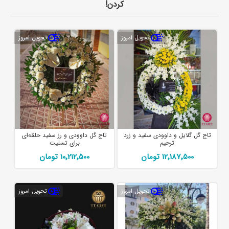
کردن!
تحویل امروز
تحویل امروز
تاج گل گلایل و داوودی سفید و زرد
تاج گل داوودی و رز سفید حلقه‌ای
ترحیم
برای تسلیت
12٬187٬500 تومان
10٬212٬500 تومان
تحویل امروز
تحویل امروز