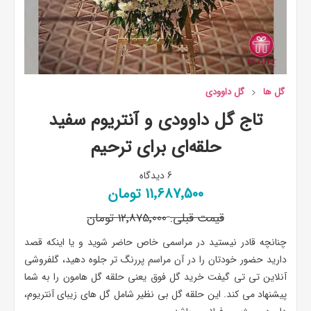
گل ها
گل داوودی
تاج گل داوودی و آنتریوم سفید
حلقه‌ای برای ترحیم
6 دیدگاه
11٬687٬500 تومان
قیمت قبلی:
12٬875٬000 تومان
چنانچه قادر نیستید در مراسمی خاص حاضر شوید و یا اینکه قصد
دارید حضور خودتان را در آن مراسم پررنگ تر جلوه دهید، گلفروشی
آنلاین تی تی گیفت خرید گل فوق یعنی حلقه گل هامون را به شما
پیشنهاد می کند. این حلقه گل بی نظیر شامل گل های زیبای آنتریوم،