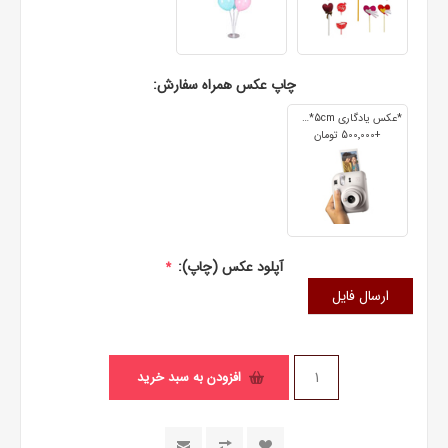
چاپ عکس همراه سفارش:
*عکس یادگاری 7cm*5cm
+500٬000 تومان
آپلود عکس (چاپ):
*
ارسال فایل
افزودن به سبد خرید