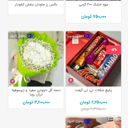
میوه خشک 200 گرمی
باکس رز جاودان بنفش کشودار
750٬000 تومان
تحویل امروز
تحویل امروز
-5%
پکیج شکلات تی تی گیفت
دسته گل داوودی سفید و ژیپسوفیلا
ارزان رویا
2٬250٬000 تومان
3٬200٬000 تومان
2٬375٬000 تومان
تحویل امروز