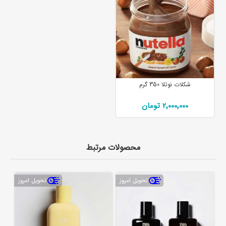
شکلات نوتلا 350 گرم
2٬000٬000 تومان
محصولات مرتبط
تحویل امروز
تحویل امروز