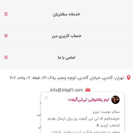
خدمات مشتریان
حساب کاربری من
تماس با ما
تهران، گاندی، خیابان گاندی، کوچه پنجم، پلاک 22، طبقه: 7، واحد 702
info@titigift.com
شماره تماس ایران: 02166066403
شماره تماس آمریکا: 0014088054942
شماره ارتباط واتساپ 09222029138