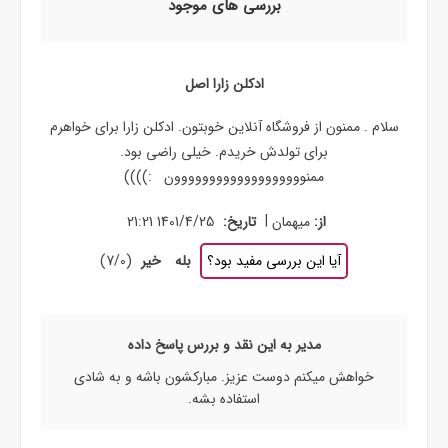
بررسی های موجود
ادکلن زارا اصل
سلام . ممنون از فروشگاه آنلاین خوبتون. ادکلن زارا برای خواهرم
برای تولدش خریدم. خیلی راضی بود.
ممنووووووووووووووووووون :))))
|
از:
میهمان
تاریخ:
1401/4/25 21:21
آیا این بررسی مفید بود؟
بله
خیر
(
0
/
7
)
مدیر به این نقد و بررس پاسخ داده
خواهش میکنم دوست عزیز. مبارکشون باشه و به شادی
استفاده بشه.