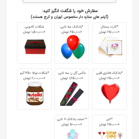
سفارش خود را شگفت انگیز کنید:
(آیتم های ستاره دار مخصوص تهران و کرج هستند)
*کارت پستال
*بادکنک سه تایی
شکلات کادویی
+250٬000 تومان
+250٬000 تومان
+1٬500٬000 تومان
*بادکنک فانتزی قلبی
باکس گل رز سه تایی
*شکلات نوتلا 350 گرم
+250٬000 تومان
+1٬250٬000 تومان
+2٬000٬000 تومان
*تاپر
* استند بادکنک 7 تایی
+250٬000 تومان
+500٬000 تومان