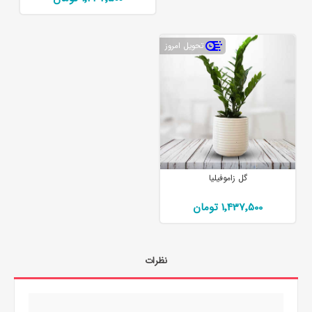
تحویل امروز
گل زاموفیلیا
1٬437٬500 تومان
نظرات