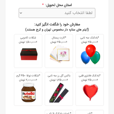
استان محل تحویل:
*
سفارش خود را شگفت انگیز کنید:
(آیتم های ستاره دار مخصوص تهران و کرج هستند)
*بادکنک سه تایی
*کارت پستال
شکلات کادویی
+250٬000 تومان
+250٬000 تومان
+1٬500٬000 تومان
*بادکنک فانتزی قلبی
باکس گل رز سه تایی
*شکلات نوتلا 350 گرم
+250٬000 تومان
+1٬250٬000 تومان
+2٬000٬000 تومان
*تاپر
* استند بادکنک 7 تایی