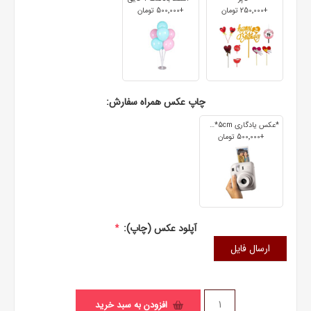
+250٬000 تومان
+500٬000 تومان
چاپ عکس همراه سفارش:
*عکس یادگاری 7cm*5cm
+500٬000 تومان
آپلود عکس (چاپ):
*
ارسال فایل
افزودن به سبد خرید