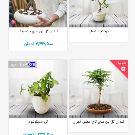
درختچه شفلرا
گلدان گل بن سای جنسینگ
2٬312٬500 تومان
تحویل امروز
گلدان گل بن سای کاج مطبق تهران
گل سینگونیوم
1٬437٬500 تومان