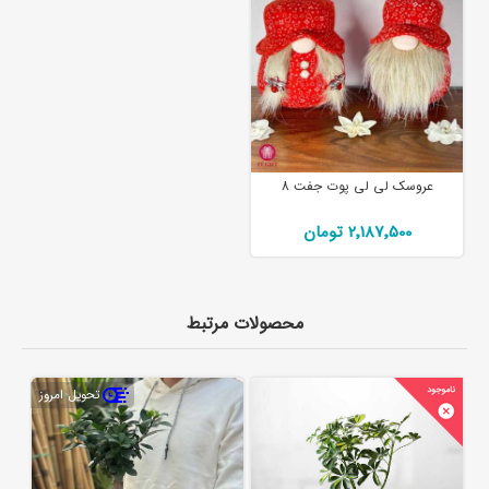
عروسک لی لی پوت جفت 8
2٬187٬500 تومان
محصولات مرتبط
تحویل امروز