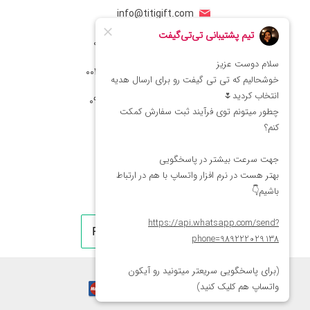
info@titigift.com
شماره تماس ایران: 02166066403
شماره تماس آمریکا: 0014088054942
شماره ارتباط واتساپ 09222029138