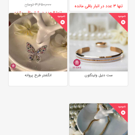
3٬250٬000 تومان
تنها
3 عدد
در انبار باقی مانده
تنها
2 عدد
در انبار باقی مانده
ست دنیل ولینگتون
انگشتر طرح پروانه