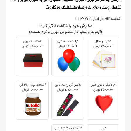
"ارسال پستی برای شهرستان‌ها ۱ تا ۳ روز کاری"
شناسه کالا در انبار:
TTP-702
سفارش خود را شگفت انگیز کنید:
(آیتم های ستاره دار مخصوص تهران و کرج هستند)
*کارت پستال
*بادکنک سه تایی
شکلات کادویی
+250٬000 تومان
+250٬000 تومان
+1٬500٬000 تومان
*بادکنک فانتزی قلبی
باکس گل رز سه تایی
*شکلات نوتلا 350 گرم
+250٬000 تومان
+1٬250٬000 تومان
+2٬000٬000 تومان
*تاپر
* استند بادکنک 7 تایی