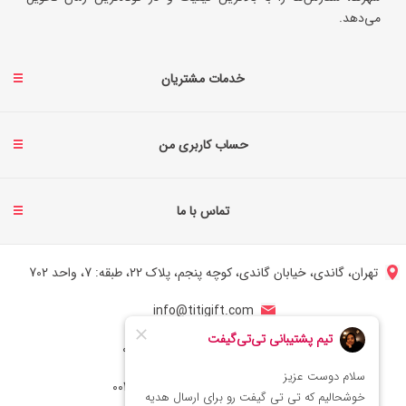
می‌دهد.
خدمات مشتریان
حساب کاربری من
تماس با ما
تهران، گاندی، خیابان گاندی، کوچه پنجم، پلاک 22، طبقه: 7، واحد 702
info@titigift.com
شماره تماس ایران: 02166066403
شماره تماس آمریکا: 0014088054942