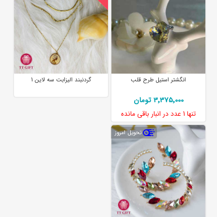
انگشتر استیل طرح قلب
گردنبند الیزابت سه لاین 1
3٬375٬000 تومان
تنها
1 عدد
در انبار باقی مانده
تحویل امروز