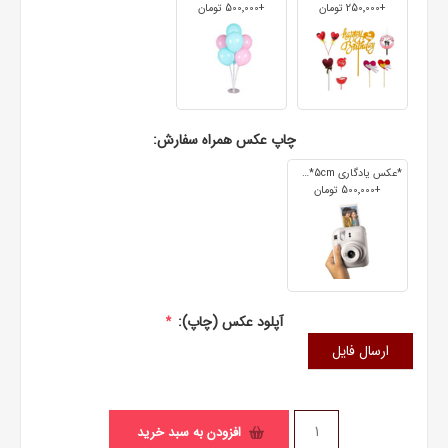
+250٬000 تومان
+500٬000 تومان
چاپ عکس همراه سفارش:
*عکس یادگاری 7cm*5cm
+500٬000 تومان
آپلود عکس (چاپ):
*
ارسال فایل
افزودن به سبد خرید