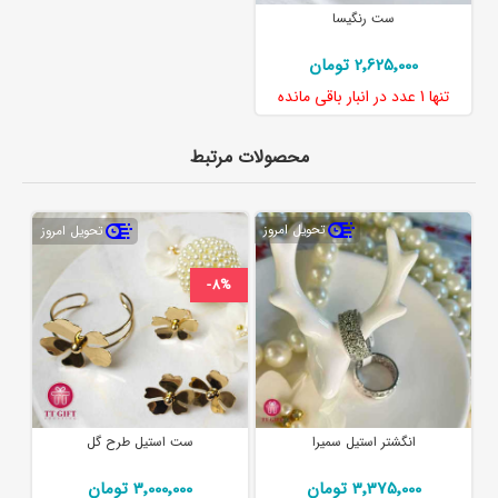
ست رنگیسا
2٬625٬000 تومان
تنها
1 عدد
در انبار باقی مانده
محصولات مرتبط
تحویل امروز
تحویل امروز
-8%
انگشتر استیل سمیرا
ست استیل طرح گل
3٬375٬000 تومان
3٬000٬000 تومان