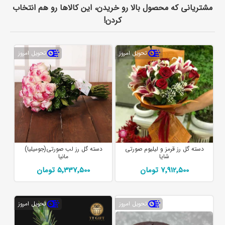
مشتریانی که محصول بالا رو خریدن، این کالاها رو هم انتخاب
کردن!
تحویل امروز
تحویل امروز
دسته گل رز قرمز و لیلیوم صورتی
دسته گل رز لب صورتی(جومیلیا)
شایا
مانیا
7٬912٬500 تومان
5٬337٬500 تومان
تحویل امروز
تحویل امروز