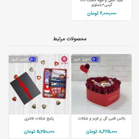
سبد آجیل و میوه خشک 800
گرمی+باسلوق
6٬000٬000 تومان
محصولات مرتبط
تحویل امروز
تحویل امروز
باکس قلبی گل رز قرمز و شکلات
پکیج شکلات فانتزی
8٬625٬000 تومان
5٬250٬000 تومان