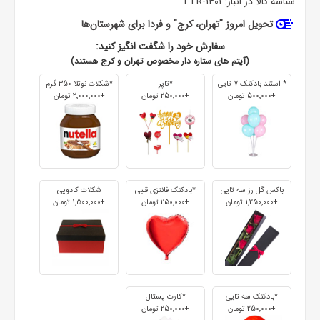
شناسه کالا در انبار:
TTR-1401
تحویل امروز "تهران، کرج" و فردا برای شهرستان‌ها
سفارش خود را شگفت انگیز کنید:
(آیتم های ستاره دار مخصوص تهران و کرج هستند)
* استند بادکنک 7 تایی
*تاپر
*شکلات نوتلا 350 گرم
+500٬000 تومان
+250٬000 تومان
+2٬000٬000 تومان
باکس گل رز سه تایی
*بادکنک فانتزی قلبی
شکلات کادویی
+1٬250٬000 تومان
+250٬000 تومان
+1٬500٬000 تومان
*بادکنک سه تایی
*کارت پستال
+250٬000 تومان
+250٬000 تومان