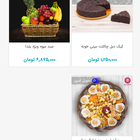
کیک دبل چاکلت مینی خونه
سبد میوه ویژه یلدا
1٬250٬000 تومان
6٬875٬000 تومان
تحویل امروز