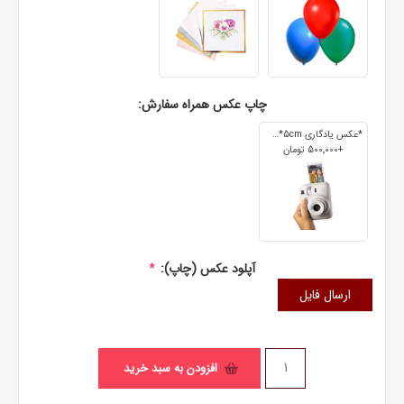
چاپ عکس همراه سفارش:
*عکس یادگاری 7cm*5cm
+500٬000 تومان
آپلود عکس (چاپ):
*
ارسال فایل
افزودن به سبد خرید