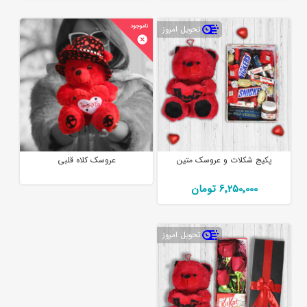
تحویل امروز
پکیج شکلات و عروسک متین
عروسک کلاه قلبی
6٬250٬000 تومان
تحویل امروز