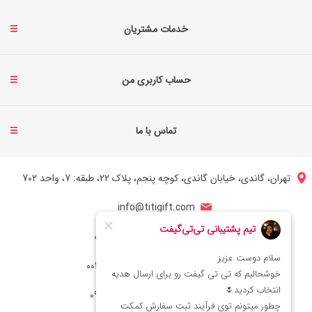
خدمات مشتریان
حساب کاربری من
تماس با ما
تهران، گاندی، خیابان گاندی، کوچه پنجم، پلاک 22، طبقه: 7، واحد 702
info@titigift.com
شماره تماس ایران: 02166066403
شماره تماس آمریکا: 0014088054942
شماره ارتباط واتساپ 09222029138