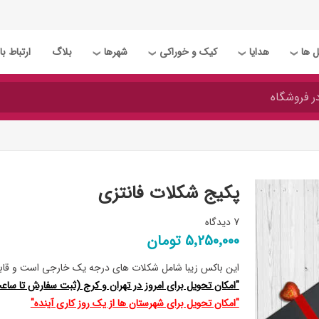
 ها
هدایا
کیک و خوراکی
شهرها
بلاگ
ارتباط با 
❯
❯
❯
❯
پکیج شکلات فانتزی
7 دیدگاه
5٬250٬000 تومان
این باکس زیبا شامل شکلات های درجه یک خارجی است و قابل
"امکان تحویل برای امروز در تهران و کرج (ثبت سفارش تا ساعت 18
"امکان تحویل برای شهرستان ها از یک روز کاری آینده"