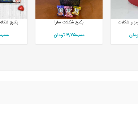
مز و شکلات
پکیج شکلات سارا
پکیج شکلا
3٬750٬000 تومان
٬250٬000