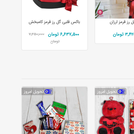
 رز قرمز ارزان
باکس قلبی گل رز قرمز کامبخش
3 تومان
6٬637٬500 تومان
7٬250٬000
تومان
تحویل امروز
تحویل امروز