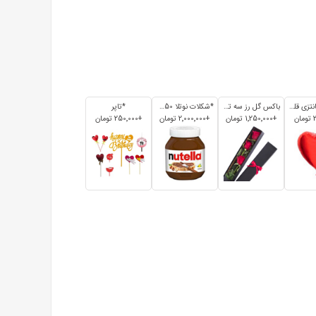
*بادکنک فانتزی قلبی
باکس گل رز سه تایی
*شکلات نوتلا 350 گرم
*تاپر
+1٬250٬000 تومان
+2٬000٬000 تومان
+250٬000 تومان