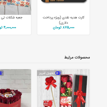
کارت هدیه نقدی (ویژه پرداخت
جعبه شکلات تی 
دلاری)
875٬000 تومان
4٬000٬000 تومان
محصولات مرتبط
تحویل امروز