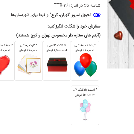
شناسه کالا در انبار:
TTR-361
تحویل امروز "تهران، کرج" و فردا برای شهرستان‌ها
سفارش خود را شگفت انگیز کنید:
(آیتم های ستاره دار مخصوص تهران و کرج هستند)
*بادکنک سه تایی
شکلات کادویی
*کارت پستال
+250٬000 تومان
+1٬500٬000 تومان
+250٬000 تومان
+250٬000 تومان
* استند بادکنک 7 تایی
+500٬000 تومان