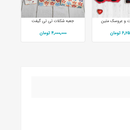
ت و عروسک متین
جعبه شکلات تی تی گیفت
6 تومان
4٬000٬000 تومان