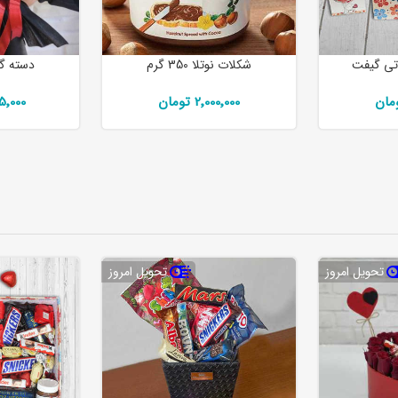
تی گیفت
شکلات نوتلا 350 گرم
دسته گل
2٬000٬000 تومان
٬425٬000
تحویل امروز
تحویل امروز