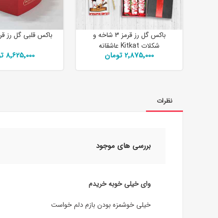
باکس گل رز قرمز 3 شاخه و
باکس قلبی گل رز قر
شکلات Kitkat عاشقانه
2٬875٬000 تومان
8٬625٬000 تومان
نظرات
بررسی های موجود
وای خیلی خوبه خریدم
خیلی خوشمزه بودن بازم دلم خواست