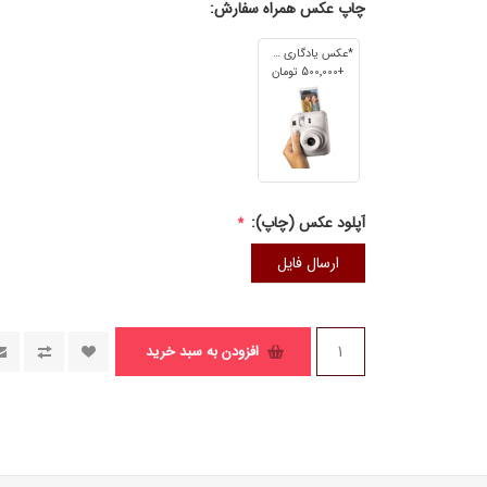
چاپ عکس همراه سفارش:
*عکس یادگاری 7cm*5cm
+500٬000 تومان
آپلود عکس (چاپ):
*
ارسال فایل
افزودن به سبد خرید