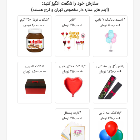
سفارش خود را شگفت انگیز کنید:
(آیتم های ستاره دار مخصوص تهران و کرج هستند)
* استند بادکنک 7 تایی
*تاپر
*شکلات نوتلا 350 گرم
+500٬000 تومان
+250٬000 تومان
+2٬000٬000 تومان
باکس گل رز سه تایی
*بادکنک فانتزی قلبی
شکلات کادویی
+1٬250٬000 تومان
+250٬000 تومان
+1٬500٬000 تومان
*بادکنک سه تایی
*کارت پستال
+250٬000 تومان
+250٬000 تومان