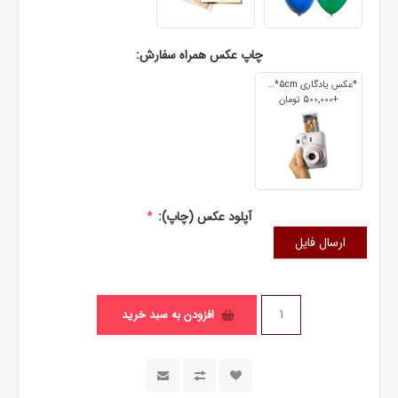
چاپ عکس همراه سفارش:
*عکس یادگاری 7cm*5cm
+500٬000 تومان
آپلود عکس (چاپ):
*
ارسال فایل
افزودن به سبد خرید