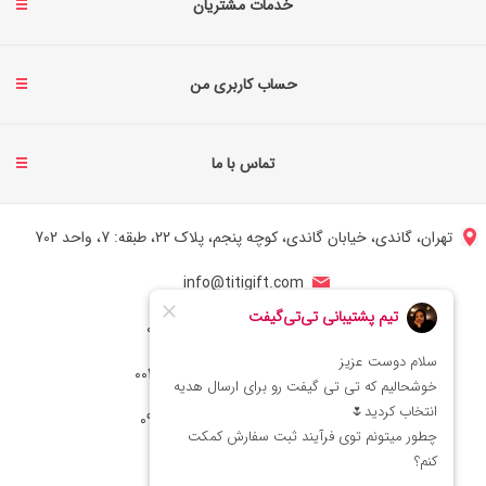
خدمات مشتریان
حساب کاربری من
تماس با ما
تهران، گاندی، خیابان گاندی، کوچه پنجم، پلاک 22، طبقه: 7، واحد 702
info@titigift.com
شماره تماس ایران: 02166066403
شماره تماس آمریکا: 0014088054942
شماره ارتباط واتساپ 09222029138