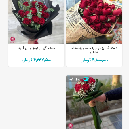
دسته گل رز قرمز با کاغذ روزنامه‌ای
دسته گل رز قرمز ارزان آزیتا
شایلی
4٬800٬000 تومان
4٬237٬500 تومان
ارسال فردا