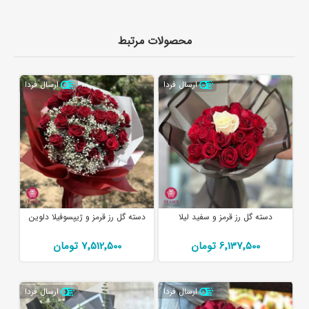
محصولات مرتبط
ارسال فردا
ارسال فردا
دسته گل رز قرمز و سفید لیلا
دسته گل رز قرمز و ژیپسوفیلا دلوین
6٬137٬500 تومان
7٬512٬500 تومان
ارسال فردا
ارسال فردا