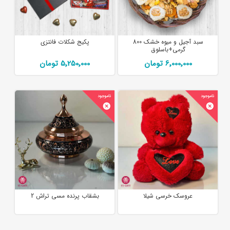
سبد آجیل و میوه خشک 800
پکیج شکلات فانتزی
گرمی+باسلوق
6٬000٬000 تومان
5٬250٬000 تومان
عروسک خرسی شیلا
بشقاب پرنده مسی تراش 2